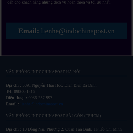
đến cho khách hàng những dịch vụ hoàn thiện và tối ưu nhất.
Email:
lienhe@indochinapost.vn
VĂN PHÒNG INDOCHINAPOST HÀ NỘI
Địa chỉ :
38A, Nguyễn Thái Học, Điện Biên Ba Đình
Tel:
0906251816
Điện thoại :
0936-257-997
Email :
lienhe@indochinapost.vn
VĂN PHÒNG INDOCHINAPOST SÀI GÒN (TPHCM)
Địa chỉ :
10 Đồng Nai, Phường 2, Quận Tân Bình, TP Hồ Chí Minh