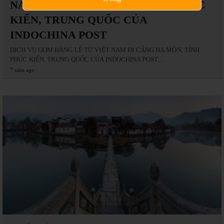
NAM ĐI CẢNG HẠ MÔN, TỈNH PHÚC
KIẾN, TRUNG QUỐC CỦA
INDOCHINA POST
DỊCH VỤ GOM HÀNG LẺ TỪ VIỆT NAM ĐI CẢNG HẠ MÔN, TỈNH
PHÚC KIẾN, TRUNG QUỐC CỦA INDOCHINA POST…
7 năm ago