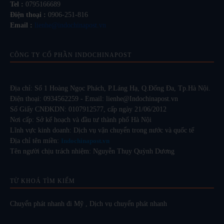
Tel :
0795166689
Điện thoại :
0906-251-816
Email :
lienhe@indochinapost.vn
CÔNG TY CỔ PHẦN INDOCHINAPOST
Địa chỉ: Số 1 Hoàng Ngọc Phách, P.Láng Hạ, Q.Đống Đa, Tp.Hà Nội.
Điện thoại: 0934562259 - Email: lienhe@Indochinapost.vn
Số Giấy CNĐKDN: 0107912577, cấp ngày 21/06/2012
Nơi cấp: Sở kế hoạch và đầu tư thành phố Hà Nội
Lĩnh vực kinh doanh: Dịch vụ vận chuyển trong nước và quốc tế
Địa chỉ tên miền:
Indochinapost.vn
Tên người chịu trách nhiệm: Nguyễn Thụy Quỳnh Dương
TỪ KHOÁ TÌM KIẾM
Chuyển phát nhanh đi Mỹ
,
Dịch vụ chuyển phát nhanh