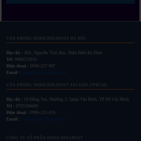
VĂN PHÒNG INDOCHINAPOST HÀ NỘI
Địa chỉ :
38A, Nguyễn Thái Học, Điện Biên Ba Đình
Tel:
0906251816
Điện thoại :
0936-257-997
Email :
lienhe@indochinapost.vn
VĂN PHÒNG INDOCHINAPOST SÀI GÒN (TPHCM)
Địa chỉ :
10 Đồng Nai, Phường 2, Quận Tân Bình, TP Hồ Chí Minh
Tel :
0795166689
Điện thoại :
0906-251-816
Email :
lienhe@indochinapost.vn
CÔNG TY CỔ PHẦN INDOCHINAPOST