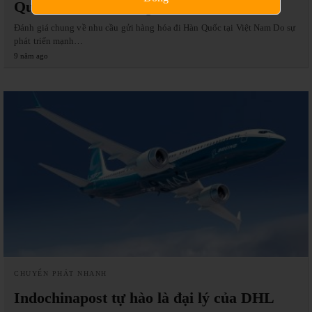
Quốc của Indochinapost
Đánh giá chung về nhu cầu gửi hàng hóa đi Hàn Quốc tại Việt Nam Do sự
phát triển mạnh…
9 năm ago
CHUYỂN PHÁT NHANH
Indochinapost tự hào là đại lý của DHL