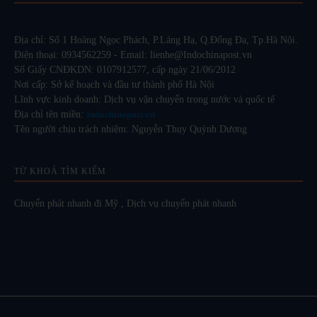
Địa chỉ: Số 1 Hoàng Ngọc Phách, P.Láng Hạ, Q.Đống Đa, Tp.Hà Nội.
Điện thoại: 0934562259 - Email: lienhe@Indochinapost.vn
Số Giấy CNĐKDN: 0107912577, cấp ngày 21/06/2012
Nơi cấp: Sở kế hoạch và đầu tư thành phố Hà Nội
Lĩnh vực kinh doanh: Dịch vụ vận chuyển trong nước và quốc tế
Địa chỉ tên miền:
Indochinapost.vn
Tên người chịu trách nhiệm: Nguyễn Thụy Quỳnh Dương
TỪ KHOÁ TÌM KIẾM
Chuyển phát nhanh đi Mỹ
,
Dịch vụ chuyển phát nhanh