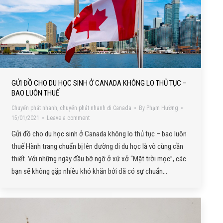
GỬI ĐỒ CHO DU HỌC SINH Ở CANADA KHÔNG LO THỦ TỤC –
BAO LUÔN THUẾ
Chuyển phát nhanh
,
chuyển phát nhanh đi Canada
By
Phạm Hường
15/01/2021
Leave a comment
Gửi đồ cho du học sinh ở Canada không lo thủ tục – bao luôn
thuế Hành trang chuẩn bị lên đường đi du học là vô cùng cần
thiết. Với những ngày đầu bỡ ngỡ ở xứ xở “Mặt trời mọc”, các
bạn sẽ không gặp nhiều khó khăn bởi đã có sự chuẩn…