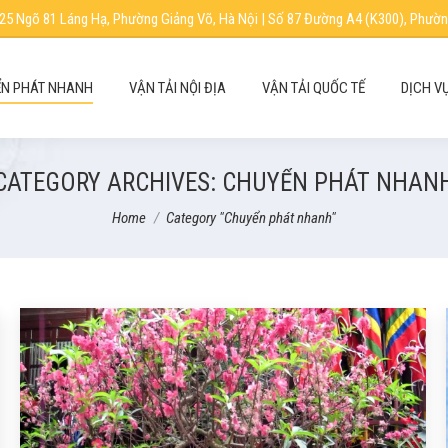
25 Ngõ 81 Láng Hạ, Phường Giảng Võ, Hà Nội | Số 87 Đường A4 (K300), Phườn
N PHÁT NHANH
VẬN TẢI NỘI ĐỊA
VẬN TẢI QUỐC TẾ
DỊCH V
CATEGORY ARCHIVES:
CHUYỂN PHÁT NHAN
You are here:
Home
Category "Chuyển phát nhanh"