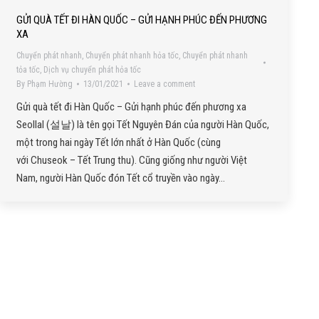
GỬI QUÀ TẾT ĐI HÀN QUỐC – GỬI HẠNH PHÚC ĐẾN PHƯƠNG
XA
Chuyển phát nhanh
,
Chuyển phát nhanh hỏa tốc
,
Chuyển phát nhanh
tỏa tốc
,
Dịch vụ chuyển phát hỏa tốc
By
Phạm Hường
13/01/2021
Leave a comment
Gửi quà tết đi Hàn Quốc – Gửi hạnh phúc đến phương xa
Seollal (설날) là tên gọi Tết Nguyên Đán của người Hàn Quốc,
một trong hai ngày Tết lớn nhất ở Hàn Quốc (cùng
với Chuseok – Tết Trung thu). Cũng giống như người Việt
Nam, người Hàn Quốc đón Tết cổ truyền vào ngày…