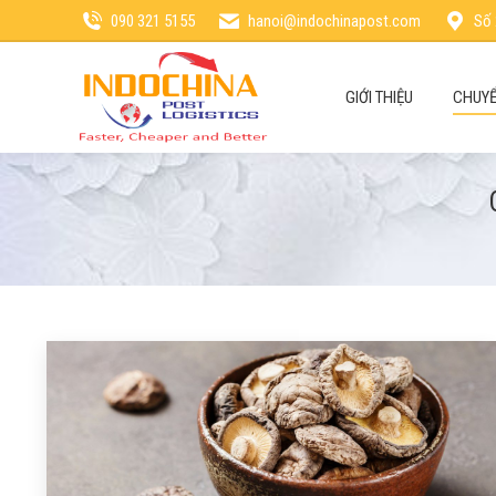
090 321 5155
hanoi@indochinapost.com
Số 
GIỚI THIỆU
CHUYỂ