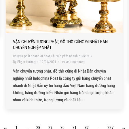
VẬN CHUYỂN TƯỢNG PHẬT, ĐỒ THỜ CÚNG ĐI NHẬT BẢN
CHUYÊN NGHIỆP NHẤT
Chuyển phát nhanh đi nhật
,
Chuyển phát nhanh quốc tế
By
Phạm Hường
12/01/2021
Leave a comment
Vận chuyển tượng phật, đồ thờ cúng đi Nhật Bản chuyên
nghiệp nhất Indochina Post là công ty gửi hàng chuyển phát
nhanh đi Nhật Bản uy tín hàng đầu Việt Nam bằng đường hàng
không, bằng đường biển. Nhận gửi hàng trăm loại tượng khác
nhau về kích thức, trọng lượng và chất liệu…
←
1
…
28
29
30
31
32
…
227
→