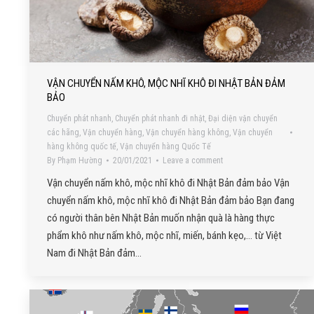
VẬN CHUYỂN NẤM KHÔ, MỘC NHĨ KHÔ ĐI NHẬT BẢN ĐẢM
BẢO
Chuyển phát nhanh
,
Chuyển phát nhanh đi nhật
,
Đại diện vận chuyển
các hãng
,
Vận chuyển hàng
,
Vận chuyển hàng không
,
Vận chuyển
hàng không quốc tế
,
Vận chuyển hàng Quốc Tế
By
Phạm Hường
20/01/2021
Leave a comment
Vận chuyển nấm khô, mộc nhĩ khô đi Nhật Bản đảm bảo Vận
chuyển nấm khô, mộc nhĩ khô đi Nhật Bản đảm bảo Bạn đang
có người thân bên Nhật Bản muốn nhận quà là hàng thực
phẩm khô như nấm khô, mộc nhĩ, miến, bánh kẹo,… từ Việt
Nam đi Nhật Bản đảm…