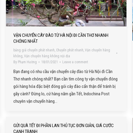
VẬN CHUYỂN CÂY ĐÀO TỪ HÀ NỘI ĐI CẦN THƠ NHANH
CHÓNG NHẤT
bảng giá chuyển phát nhanh
,
Chuyển phát nhanh
,
Vận chuyển hàng
không
,
Vận chuyển hàng không nội địa
By
Phạm Hường
18/01/2021
Leave a comment
Bạn đang có nhu cầu vận chuyển cây đào từ Hà Nội đi Cần
Thơ nhanh chóng nhất? Bạn cần tìm công ty vận chuyển đóng
gói hàng hóa đặc biệt đóng gói cây đào cẩn thận để tránh bị
gãy cành? Đừng lo, cứ hàng năm gần Tết, Indochina Post
chuyên vận chuyển hàng…
GỬI QUÀ TẾT ĐI PHẦN LAN THỦ TỤC ĐƠN GIẢN, GIÁ CƯỚC
CẠNH TRANH