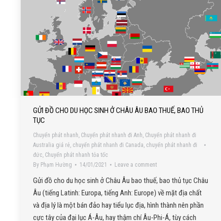
GỬI ĐỒ CHO DU HỌC SINH Ở CHÂU ÂU BAO THUẾ, BAO THỦ
TỤC
Chuyển phát nhanh
,
Chuyển phát nhanh đi Anh
,
Chuyển phát nhanh đi
Australia giá rẻ
,
chuyển phát nhanh đi Canada
,
chuyển phát nhanh đi
đức
,
Chuyển phát nhanh tỏa tốc
By
Phạm Hường
14/01/2021
Leave a comment
Gửi đồ cho du học sinh ở Châu Âu bao thuế, bao thủ tục Châu
Âu (tiếng Latinh: Europa, tiếng Anh: Europe) về mặt địa chất
và địa lý là một bán đảo hay tiểu lục địa, hình thành nên phần
cực tây của đại lục Á-Âu, hay thậm chí Âu-Phi-Á, tùy cách