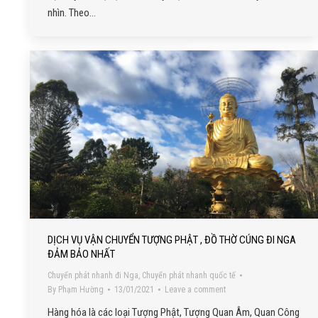
nhìn. Theo…
DỊCH VỤ VẬN CHUYỂN TƯỢNG PHẬT , ĐỒ THỜ CÚNG ĐI NGA
ĐẢM BẢO NHẤT
Chuyển phát nhanh đi Nga
,
Chuyển phát nhanh quốc tế
By
Phạm Hường
13/01/2021
Leave a comment
Hàng hóa là các loại Tượng Phật, Tượng Quan Âm, Quan Công