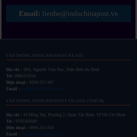
Email:
lienhe@indochinapost.vn
VĂN PHÒNG INDOCHINAPOST HÀ NỘI
Địa chỉ :
38A, Nguyễn Thái Học, Điện Biên Ba Đình
Tel:
0906251816
Điện thoại :
0936-257-997
Email :
lienhe@indochinapost.vn
VĂN PHÒNG INDOCHINAPOST SÀI GÒN (TPHCM)
Địa chỉ :
10 Đồng Nai, Phường 2, Quận Tân Bình, TP Hồ Chí Minh
Tel :
0795166689
Điện thoại :
0906-251-816
Email :
lienhe@indochinapost.vn