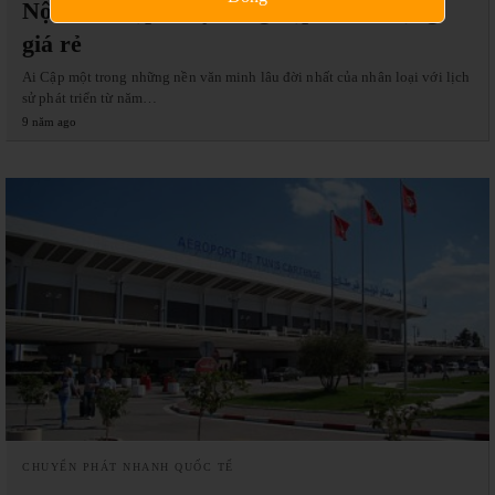
Nội đi Ai cập chuyên nghiệp, chất lượng,
giá rẻ
Ai Cập một trong những nền văn minh lâu đời nhất của nhân loại với lịch
sử phát triển từ năm…
9 năm ago
CHUYỂN PHÁT NHANH QUỐC TẾ