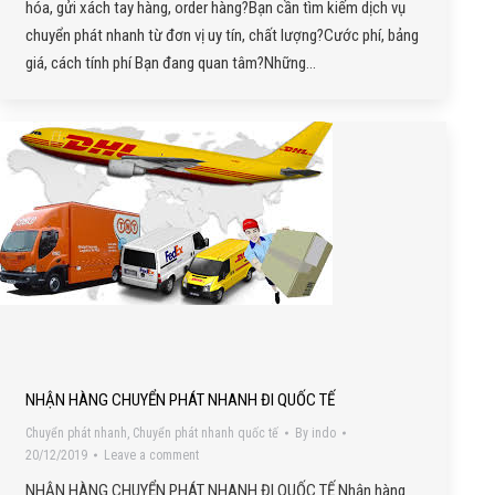
hóa, gửi xách tay hàng, order hàng?Bạn cần tìm kiếm dịch vụ
chuyển phát nhanh từ đơn vị uy tín, chất lượng?Cước phí, bảng
giá, cách tính phí Bạn đang quan tâm?Những…
NHẬN HÀNG CHUYỂN PHÁT NHANH ĐI QUỐC TẾ
Chuyển phát nhanh
,
Chuyển phát nhanh quốc tế
By
indo
20/12/2019
Leave a comment
NHẬN HÀNG CHUYỂN PHÁT NHANH ĐI QUỐC TẾ Nhận hàng