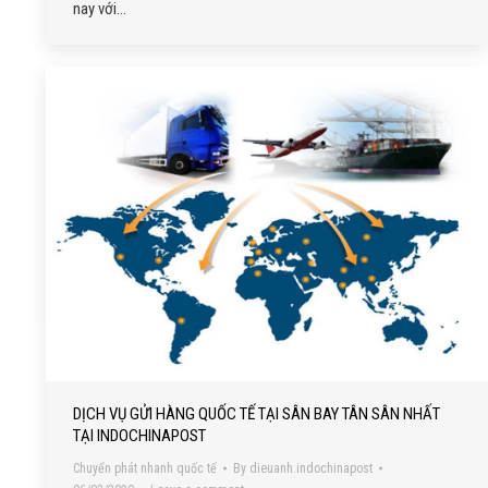
nay với…
DỊCH VỤ GỬI HÀNG QUỐC TẾ TẠI SÂN BAY TÂN SÂN NHẤT
TẠI INDOCHINAPOST
Chuyển phát nhanh quốc tế
By
dieuanh.indochinapost