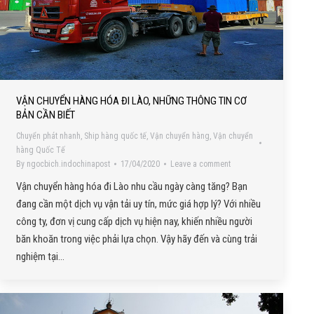
VẬN CHUYỂN HÀNG HÓA ĐI LÀO, NHỮNG THÔNG TIN CƠ
BẢN CẦN BIẾT
Chuyển phát nhanh
,
Ship hàng quốc tế
,
Vận chuyển hàng
,
Vận chuyển
hàng Quốc Tế
By
ngocbich.indochinapost
17/04/2020
Leave a comment
Vận chuyển hàng hóa đi Lào nhu cầu ngày càng tăng? Bạn
đang cần một dịch vụ vận tải uy tín, mức giá hợp lý? Với nhiều
công ty, đơn vị cung cấp dịch vụ hiện nay, khiến nhiều người
băn khoăn trong việc phải lựa chọn. Vậy hãy đến và cùng trải
nghiệm tại…