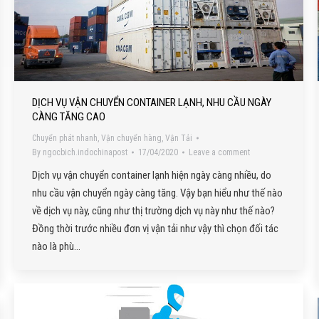
DỊCH VỤ VẬN CHUYỂN CONTAINER LẠNH, NHU CẦU NGÀY
CÀNG TĂNG CAO
Chuyển phát nhanh
,
Vận chuyển hàng
,
Vận Tải
By
ngocbich.indochinapost
17/04/2020
Leave a comment
Dịch vụ vận chuyển container lạnh hiện ngày càng nhiều, do
nhu cầu vận chuyển ngày càng tăng. Vậy bạn hiểu như thế nào
về dịch vụ này, cũng như thị trường dịch vụ này như thế nào?
Đồng thời trước nhiều đơn vị vận tải như vậy thì chọn đối tác
nào là phù…