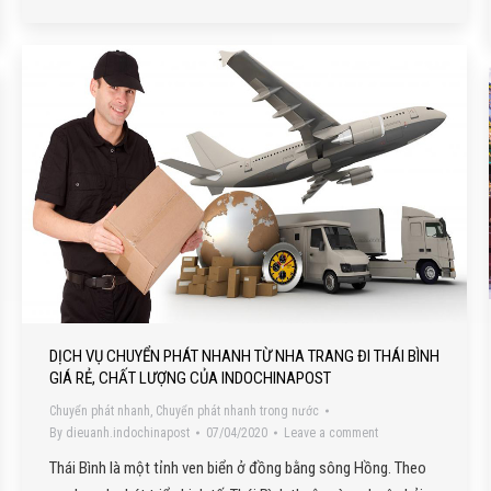
DỊCH VỤ CHUYỂN PHÁT NHANH TỪ NHA TRANG ĐI THÁI BÌNH
GIÁ RẺ, CHẤT LƯỢNG CỦA INDOCHINAPOST
Chuyển phát nhanh
,
Chuyển phát nhanh trong nước
By
dieuanh.indochinapost
07/04/2020
Leave a comment
Thái Bình là một tỉnh ven biển ở đồng bằng sông Hồng. Theo