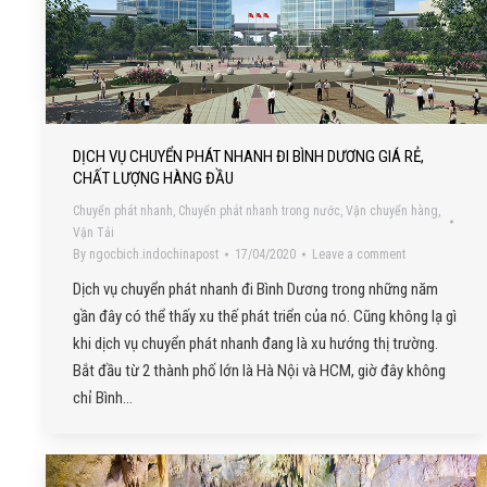
DỊCH VỤ CHUYỂN PHÁT NHANH ĐI BÌNH DƯƠNG GIÁ RẺ,
CHẤT LƯỢNG HÀNG ĐẦU
Chuyển phát nhanh
,
Chuyển phát nhanh trong nước
,
Vận chuyển hàng
,
Vận Tải
By
ngocbich.indochinapost
17/04/2020
Leave a comment
Dịch vụ chuyển phát nhanh đi Bình Dương trong những năm
gần đây có thể thấy xu thế phát triển của nó. Cũng không lạ gì
khi dịch vụ chuyển phát nhanh đang là xu hướng thị trường.
Bắt đầu từ 2 thành phố lớn là Hà Nội và HCM, giờ đây không
chỉ Bình…