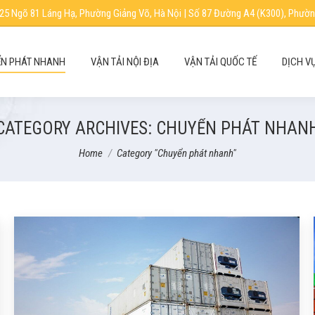
25 Ngõ 81 Láng Hạ, Phường Giảng Võ, Hà Nội | Số 87 Đường A4 (K300), Phườn
N PHÁT NHANH
VẬN TẢI NỘI ĐỊA
VẬN TẢI QUỐC TẾ
DỊCH V
CATEGORY ARCHIVES:
CHUYỂN PHÁT NHAN
You are here:
Home
Category "Chuyển phát nhanh"