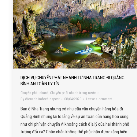
DỊCH VỤ CHUYỂN PHÁT NHANH TỪ NHA TRANG ĐI QUẢNG
BÌNH AN TOÀN UY TÍN
Chuyển phát nhanh
,
Chuyển phát nhanh trong nước
By
dieuanh.indochinapost
08/04/2020
Leave a comment
Bạn ở Nha Trang nhưng có nhu cầu vận chuyển hàng hóa đi
Quảng Bình nhưng lại lo lắng về sự an toàn của hàng hóa cũng
như chi phí vận chuyển vì khoảng cách địa lý của hai thành phố
tương đối xa? Chắc chắn không thể phủ nhận được rằng hiện