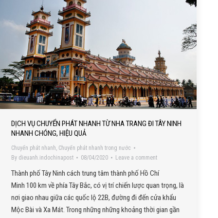
DỊCH VỤ CHUYỂN PHÁT NHANH TỪ NHA TRANG ĐI TÂY NINH
NHANH CHÓNG, HIỆU QUẢ
Chuyển phát nhanh
,
Chuyển phát nhanh trong nước
By
dieuanh.indochinapost
08/04/2020
Leave a comment
Thành phố Tây Ninh cách trung tâm thành phố Hồ Chí
Minh 100 km về phía Tây Bắc, có vị trí chiến lược quan trọng, là
nơi giao nhau giữa các quốc lộ 22B, đường đi đến cửa khẩu
Mộc Bài và Xa Mát. Trong những những khoảng thời gian gần