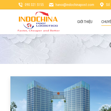
090 321 5155
hanoi@indochinapost.com
Số 
GIỚI THIỆU
CHUYỂ