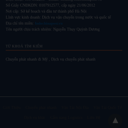
Số Giấy CNĐKDN: 0107912577, cấp ngày 21/06/2012
Nơi cấp: Sở kế hoạch và đầu tư thành phố Hà Nội
Lĩnh vực kinh doanh: Dịch vụ vận chuyển trong nước và quốc tế
Địa chỉ tên miền:
Indochinapost.vn
Tên người chịu trách nhiệm: Nguyễn Thụy Quỳnh Dương
TỪ KHOÁ TÌM KIẾM
Chuyển phát nhanh đi Mỹ
,
Dịch vụ chuyển phát nhanh
Giới Thiệu
Chuyển phát nhanh
Vận Tải Nội Địa
Vận Tải Quốc Tế
Dịch vụ khác
Cẩm nang Logistics
Liên Hệ