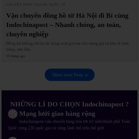
CHUYỂN PHÁT NHANH QUỐC TẾ
Vận chuyển đồng hồ từ Hà Nội đi Bỉ cùng
Indochinapost – Nhanh chóng, an toàn,
chuyên nghiệp
Đồng hồ không chỉ là vật dụng xem giờ mà còn mang giá trị lớn về thời
trang, sưu tầm…
10 tháng ago
Show more Posts
NHỮNG LÍ DO CHỌN Indochinapost ?
Mạng lưới giao hàng rộng
Indochinapost vận chuyển hàng hóa tới 63 tỉnh/thành phố Toàn
Quốc cùng 220 quốc gia và vùng lãnh thổ trên thế giới