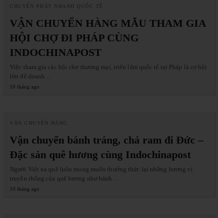
CHUYỂN PHÁT NHANH QUỐC TẾ
VẬN CHUYỂN HÀNG MẪU THAM GIA
HỘI CHỢ ĐI PHÁP CÙNG
INDOCHINAPOST
Việc tham gia các hội chợ thương mại, triển lãm quốc tế tại Pháp là cơ hội
lớn để doanh…
10 tháng ago
VẬN CHUYỂN HÀNG
Vận chuyển bánh tráng, chả ram đi Đức –
Đặc sản quê hương cùng Indochinapost
Người Việt xa quê luôn mong muốn thưởng thức lại những hương vị
truyền thống của quê hương như bánh…
10 tháng ago