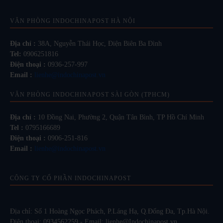
VĂN PHÒNG INDOCHINAPOST HÀ NỘI
Địa chỉ :
38A, Nguyễn Thái Học, Điện Biên Ba Đình
Tel:
0906251816
Điện thoại :
0936-257-997
Email :
lienhe@indochinapost.vn
VĂN PHÒNG INDOCHINAPOST SÀI GÒN (TPHCM)
Địa chỉ :
10 Đồng Nai, Phường 2, Quận Tân Bình, TP Hồ Chí Minh
Tel :
0795166689
Điện thoại :
0906-251-816
Email :
lienhe@indochinapost.vn
CÔNG TY CỔ PHẦN INDOCHINAPOST
Địa chỉ: Số 1 Hoàng Ngọc Phách, P.Láng Hạ, Q.Đống Đa, Tp.Hà Nội.
Điện thoại: 0934562259 - Email: lienhe@Indochinapost.vn