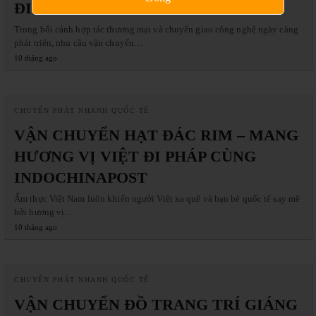
ĐI ĐỨC CÙNG INDOCHINAPOST
Trong bối cảnh hợp tác thương mại và chuyển giao công nghệ ngày càng
phát triển, nhu cầu vận chuyển…
10 tháng ago
CHUYỂN PHÁT NHANH QUỐC TẾ
VẬN CHUYỂN HẠT ĐÁC RIM – MANG
HƯƠNG VỊ VIỆT ĐI PHÁP CÙNG
INDOCHINAPOST
Ẩm thực Việt Nam luôn khiến người Việt xa quê và bạn bè quốc tế say mê
bởi hương vị…
10 tháng ago
CHUYỂN PHÁT NHANH QUỐC TẾ
VẬN CHUYỂN ĐỒ TRANG TRÍ GIÁNG