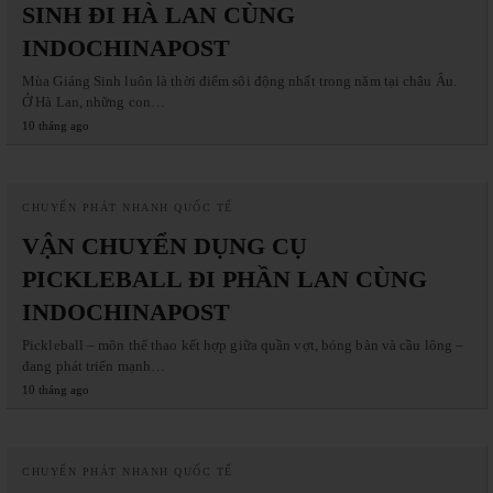
SINH ĐI HÀ LAN CÙNG
INDOCHINAPOST
Mùa Giáng Sinh luôn là thời điểm sôi động nhất trong năm tại châu Âu.
Ở Hà Lan, những con…
10 tháng ago
CHUYỂN PHÁT NHANH QUỐC TẾ
VẬN CHUYỂN DỤNG CỤ
PICKLEBALL ĐI PHẦN LAN CÙNG
INDOCHINAPOST
Pickleball – môn thể thao kết hợp giữa quần vợt, bóng bàn và cầu lông –
đang phát triển mạnh…
10 tháng ago
CHUYỂN PHÁT NHANH QUỐC TẾ