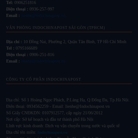
Tel:
0906251816
Điện thoại :
0936-257-997
Email :
lienhe@indochinapost.vn
VĂN PHÒNG INDOCHINAPOST SÀI GÒN (TPHCM)
Địa chỉ :
10 Đồng Nai, Phường 2, Quận Tân Bình, TP Hồ Chí Minh
Tel :
0795166689
Điện thoại :
0906-251-816
Email :
lienhe@indochinapost.vn
CÔNG TY CỔ PHẦN INDOCHINAPOST
Địa chỉ: Số 1 Hoàng Ngọc Phách, P.Láng Hạ, Q.Đống Đa, Tp.Hà Nội.
Điện thoại: 0934562259 - Email: lienhe@Indochinapost.vn
Số Giấy CNĐKDN: 0107912577, cấp ngày 21/06/2012
Nơi cấp: Sở kế hoạch và đầu tư thành phố Hà Nội
Lĩnh vực kinh doanh: Dịch vụ vận chuyển trong nước và quốc tế
Địa chỉ tên miền:
Indochinapost.vn