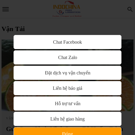
Vận Tải
Chat Facebook
Chat Zalo
Đặt dịch vụ vận chuyển
Liên hệ báo giá
Hỗ trợ tư vấn
Liên hệ giao hàng
VẬN CHUYỂN ĐƯỜNG BỘ NỘI ĐỊA
Gửi Cam Sành Vĩnh Long Đi Huế – Đảm
Đóng