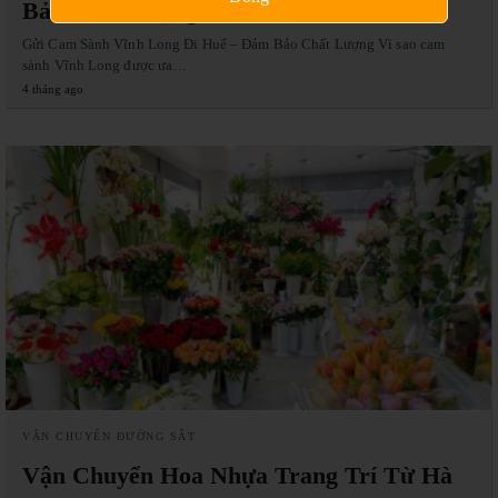
Bảo Chất Lượng
Gửi Cam Sành Vĩnh Long Đi Huế – Đảm Bảo Chất Lượng Vì sao cam
sành Vĩnh Long được ưa…
4 tháng ago
VẬN CHUYỂN ĐƯỜNG SẮT
Vận Chuyển Hoa Nhựa Trang Trí Từ Hà