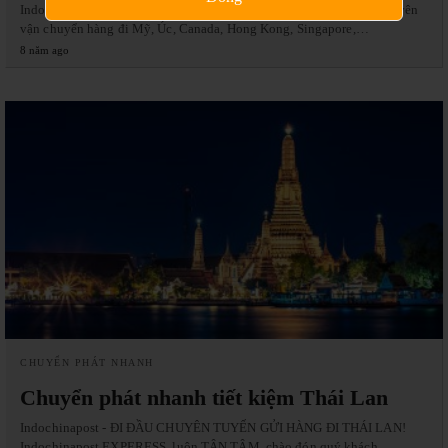
Indochinapost- CHUYỂN PHÁT NHANH TẠI HỘI AN Chúng tôi chuyên
vận chuyển hàng đi Mỹ, Úc, Canada, Hong Kong, Singapore,…
8 năm ago
CHUYỂN PHÁT NHANH
Chuyển phát nhanh tiết kiệm Thái Lan
Indochinapost - ĐI ĐẦU CHUYÊN TUYẾN GỬI HÀNG ĐI THÁI LAN!
Indochinapost EXPERESS luôn TẬN TÂM chào đón quý khách…