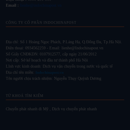
Email :
lienhe@indochinapost.vn
CÔNG TY CỔ PHẦN INDOCHINAPOST
Địa chỉ: Số 1 Hoàng Ngọc Phách, P.Láng Hạ, Q.Đống Đa, Tp.Hà Nội.
Điện thoại: 0934562259 - Email: lienhe@Indochinapost.vn
Số Giấy CNĐKDN: 0107912577, cấp ngày 21/06/2012
Nơi cấp: Sở kế hoạch và đầu tư thành phố Hà Nội
Lĩnh vực kinh doanh: Dịch vụ vận chuyển trong nước và quốc tế
Địa chỉ tên miền:
Indochinapost.vn
Tên người chịu trách nhiệm: Nguyễn Thụy Quỳnh Dương
TỪ KHOÁ TÌM KIẾM
Chuyển phát nhanh đi Mỹ
,
Dịch vụ chuyển phát nhanh