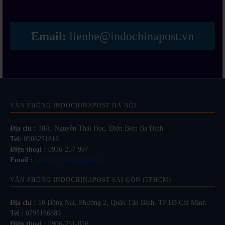
Email:
lienhe@indochinapost.vn
VĂN PHÒNG INDOCHINAPOST HÀ NỘI
Địa chỉ :
38A, Nguyễn Thái Học, Điện Biên Ba Đình
Tel:
0906251816
Điện thoại :
0936-257-997
Email :
lienhe@indochinapost.vn
VĂN PHÒNG INDOCHINAPOST SÀI GÒN (TPHCM)
Địa chỉ :
10 Đồng Nai, Phường 2, Quận Tân Bình, TP Hồ Chí Minh
Tel :
0795166689
Điện thoại :
0906-251-816