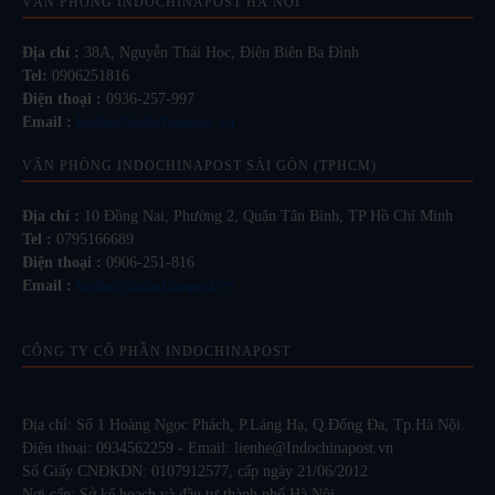
VĂN PHÒNG INDOCHINAPOST HÀ NỘI
Địa chỉ :
38A, Nguyễn Thái Học, Điện Biên Ba Đình
Tel:
0906251816
Điện thoại :
0936-257-997
Email :
lienhe@indochinapost.vn
VĂN PHÒNG INDOCHINAPOST SÀI GÒN (TPHCM)
Địa chỉ :
10 Đồng Nai, Phường 2, Quận Tân Bình, TP Hồ Chí Minh
Tel :
0795166689
Điện thoại :
0906-251-816
Email :
lienhe@indochinapost.vn
CÔNG TY CỔ PHẦN INDOCHINAPOST
Địa chỉ: Số 1 Hoàng Ngọc Phách, P.Láng Hạ, Q.Đống Đa, Tp.Hà Nội.
Điện thoại: 0934562259 - Email: lienhe@Indochinapost.vn
Số Giấy CNĐKDN: 0107912577, cấp ngày 21/06/2012
Nơi cấp: Sở kế hoạch và đầu tư thành phố Hà Nội