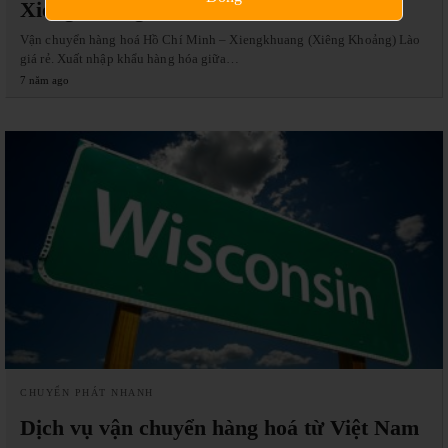
Xiengkhuang
Vận chuyển hàng hoá Hồ Chí Minh – Xiengkhuang (Xiêng Khoảng) Lào
giá rẻ. Xuất nhập khẩu hàng hóa giữa…
7 năm ago
CHUYỂN PHÁT NHANH
Dịch vụ vận chuyển hàng hoá từ Việt Nam