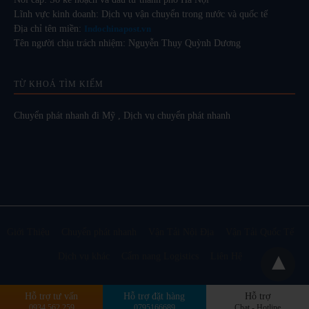
Lĩnh vực kinh doanh: Dịch vụ vận chuyển trong nước và quốc tế
Địa chỉ tên miền:
Indochinapost.vn
Tên người chịu trách nhiệm: Nguyễn Thụy Quỳnh Dương
TỪ KHOÁ TÌM KIẾM
Chuyển phát nhanh đi Mỹ
,
Dịch vụ chuyển phát nhanh
Giới Thiệu
Chuyển phát nhanh
Vận Tải Nội Địa
Vận Tải Quốc Tế
Dịch vụ khác
Cẩm nang Logistics
Liên Hệ
Hỗ trợ tư vấn
Hỗ trợ đặt hàng
Hỗ trợ
Design by Indochinapost
Xem phiên bản đầy đủ
0934.562.259
0795166689
Chat - Hotline