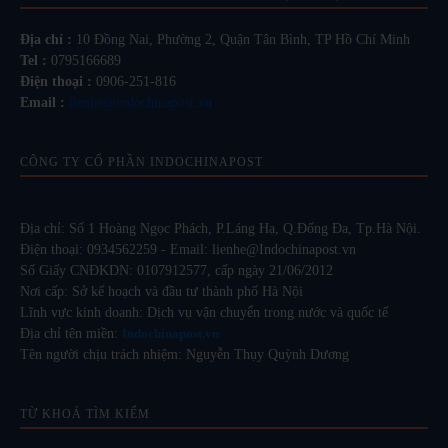
Địa chỉ :
10 Đồng Nai, Phường 2, Quận Tân Bình, TP Hồ Chí Minh
Tel :
0795166689
Điện thoại :
0906-251-816
Email :
lienhe@indochinapost.vn
CÔNG TY CỔ PHẦN INDOCHINAPOST
Địa chỉ: Số 1 Hoàng Ngọc Phách, P.Láng Hạ, Q.Đống Đa, Tp.Hà Nội.
Điện thoại: 0934562259 - Email: lienhe@Indochinapost.vn
Số Giấy CNĐKDN: 0107912577, cấp ngày 21/06/2012
Nơi cấp: Sở kế hoạch và đầu tư thành phố Hà Nội
Lĩnh vực kinh doanh: Dịch vụ vận chuyển trong nước và quốc tế
Địa chỉ tên miền:
Indochinapost.vn
Tên người chịu trách nhiệm: Nguyễn Thụy Quỳnh Dương
TỪ KHOÁ TÌM KIẾM