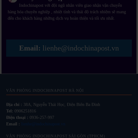
Indochinapost với đội ngũ nhân viên giao nhận vận chuyển
hàng hóa chuyên nghiệp , nhiệt tình và thái độ trách nhiệm sẽ mang
đến cho khách hàng những dịch vụ hoàn thiện và tối ưu nhất.
Email:
lienhe@indochinapost.vn
VĂN PHÒNG INDOCHINAPOST HÀ NỘI
Địa chỉ :
38A, Nguyễn Thái Học, Điện Biên Ba Đình
Tel:
0906251816
Điện thoại :
0936-257-997
Email :
lienhe@indochinapost.vn
VĂN PHÒNG INDOCHINAPOST SÀI GÒN (TPHCM)