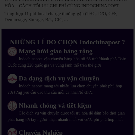
HÓA – CÁCH TỐI ƯU CHI PHÍ CÙNG INDOCHINA POST
Tổng hợp 11 phí local charge thường gặp (THC, D/O, CFS,
Demurrage, Storage, B/L, CIC,…
NHỮNG LÍ DO CHỌN Indochinapost ?
Mạng lưới giao hàng rộng
Indochinapost vận chuyển hàng hóa tới 63 tỉnh/thành phố Toàn
Quốc cùng 220 quốc gia và vùng lãnh thổ trên thế giới
Đa dạng dịch vụ vận chuyển
Indochinapost mang tới nhiều lựa chọn chuyển phát phù hợp
với từng yêu cầu đặc thù của mỗi cá nhân/tổ chức
Nhanh chóng và tiết kiệm
Các dịch vụ vận chuyển được tối ưu hóa để đảm bảo thời gian
phát hàng tới tay người nhận nhanh nhất với cước phí phù hợp nhất
Chuyên Nghiệp