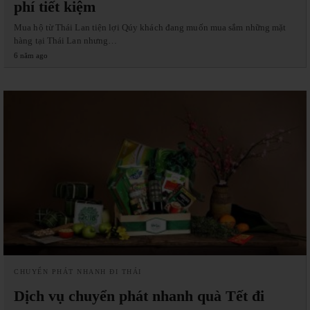
phí tiết kiệm
Mua hộ từ Thái Lan tiện lợi Qúy khách đang muốn mua sắm những mặt
hàng tại Thái Lan nhưng…
6 năm ago
CHUYỂN PHÁT NHANH ĐI THÁI
Dịch vụ chuyển phát nhanh quà Tết đi