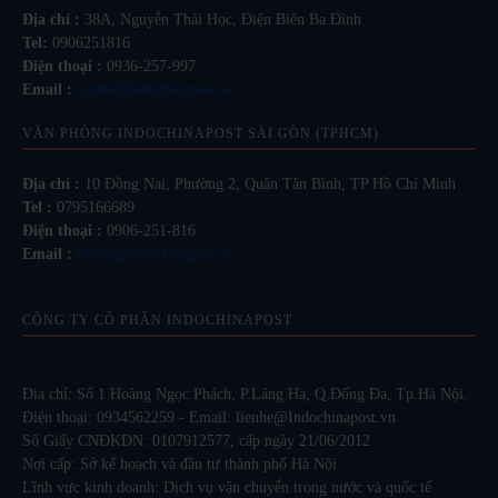
Địa chỉ :
38A, Nguyễn Thái Học, Điện Biên Ba Đình
Tel:
0906251816
Điện thoại :
0936-257-997
Email :
lienhe@indochinapost.vn
VĂN PHÒNG INDOCHINAPOST SÀI GÒN (TPHCM)
Địa chỉ :
10 Đồng Nai, Phường 2, Quận Tân Bình, TP Hồ Chí Minh
Tel :
0795166689
Điện thoại :
0906-251-816
Email :
lienhe@indochinapost.vn
CÔNG TY CỔ PHẦN INDOCHINAPOST
Địa chỉ: Số 1 Hoàng Ngọc Phách, P.Láng Hạ, Q.Đống Đa, Tp.Hà Nội.
Điện thoại: 0934562259 - Email: lienhe@Indochinapost.vn
Số Giấy CNĐKDN: 0107912577, cấp ngày 21/06/2012
Nơi cấp: Sở kế hoạch và đầu tư thành phố Hà Nội
Lĩnh vực kinh doanh: Dịch vụ vận chuyển trong nước và quốc tế