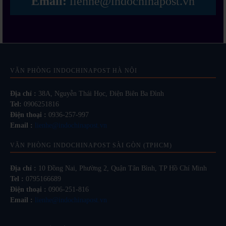
Email:
lienhe@indochinapost.vn
VĂN PHÒNG INDOCHINAPOST HÀ NỘI
Địa chỉ :
38A, Nguyễn Thái Học, Điện Biên Ba Đình
Tel:
0906251816
Điện thoại :
0936-257-997
Email :
lienhe@indochinapost.vn
VĂN PHÒNG INDOCHINAPOST SÀI GÒN (TPHCM)
Địa chỉ :
10 Đồng Nai, Phường 2, Quận Tân Bình, TP Hồ Chí Minh
Tel :
0795166689
Điện thoại :
0906-251-816
Email :
lienhe@indochinapost.vn