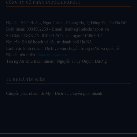
CÔNG TY CỔ PHẦN INDOCHINAPOST
Địa chỉ: Số 1 Hoàng Ngọc Phách, P.Láng Hạ, Q.Đống Đa, Tp.Hà Nội.
Điện thoại: 0934562259 - Email: lienhe@Indochinapost.vn
Số Giấy CNĐKDN: 0107912577, cấp ngày 21/06/2012
Nơi cấp: Sở kế hoạch và đầu tư thành phố Hà Nội
Lĩnh vực kinh doanh: Dịch vụ vận chuyển trong nước và quốc tế
Địa chỉ tên miền:
Indochinapost.vn
Tên người chịu trách nhiệm: Nguyễn Thụy Quỳnh Dương
TỪ KHOÁ TÌM KIẾM
Chuyển phát nhanh đi Mỹ
,
Dịch vụ chuyển phát nhanh