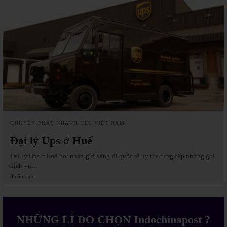
CHUYỂN PHÁT NHANH UPS VIỆT NAM
Đại lý Ups ở Huế
Đại lý Ups ở Huế nơi nhận gửi hàng đi quốc tế uy tín cung cấp những gói
dịch vụ…
8 năm ago
NHỮNG LÍ DO CHỌN Indochinapost ?