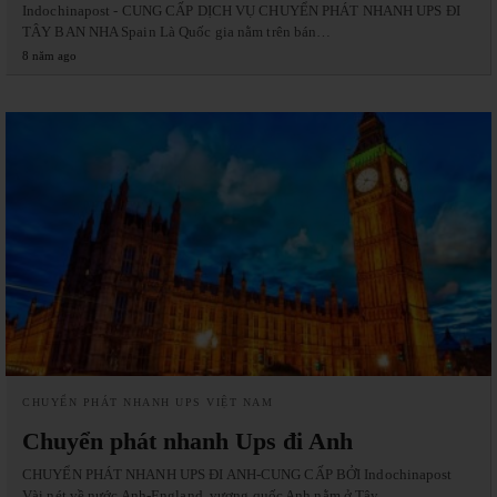
Indochinapost - CUNG CẤP DỊCH VỤ CHUYỂN PHÁT NHANH UPS ĐI
TÂY BAN NHA Spain Là Quốc gia nằm trên bán…
8 năm ago
CHUYỂN PHÁT NHANH UPS VIỆT NAM
Chuyển phát nhanh Ups đi Anh
CHUYỂN PHÁT NHANH UPS ĐI ANH-CUNG CẤP BỞI Indochinapost
Vài nét về nước Anh-England, vương quốc Anh nằm ở Tây…