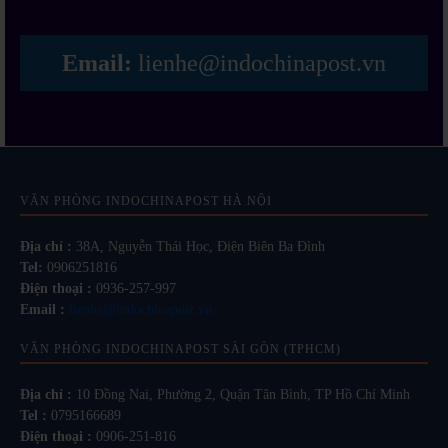
Email:
lienhe@indochinapost.vn
VĂN PHÒNG INDOCHINAPOST HÀ NỘI
Địa chỉ :
38A, Nguyễn Thái Học, Điện Biên Ba Đình
Tel:
0906251816
Điện thoại :
0936-257-997
Email :
lienhe@indochinapost.vn
VĂN PHÒNG INDOCHINAPOST SÀI GÒN (TPHCM)
Địa chỉ :
10 Đồng Nai, Phường 2, Quận Tân Bình, TP Hồ Chí Minh
Tel :
0795166689
Điện thoại :
0906-251-816