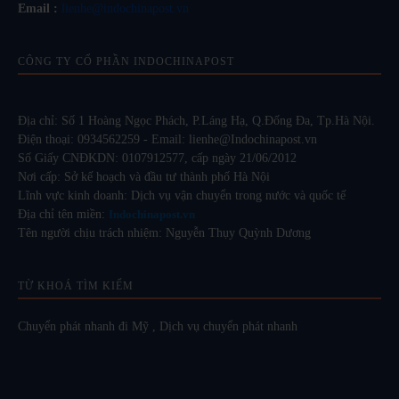
Email :
lienhe@indochinapost.vn
CÔNG TY CỔ PHẦN INDOCHINAPOST
Địa chỉ: Số 1 Hoàng Ngọc Phách, P.Láng Hạ, Q.Đống Đa, Tp.Hà Nội.
Điện thoại: 0934562259 - Email: lienhe@Indochinapost.vn
Số Giấy CNĐKDN: 0107912577, cấp ngày 21/06/2012
Nơi cấp: Sở kế hoạch và đầu tư thành phố Hà Nội
Lĩnh vực kinh doanh: Dịch vụ vận chuyển trong nước và quốc tế
Địa chỉ tên miền:
Indochinapost.vn
Tên người chịu trách nhiệm: Nguyễn Thụy Quỳnh Dương
TỪ KHOÁ TÌM KIẾM
Chuyển phát nhanh đi Mỹ
,
Dịch vụ chuyển phát nhanh