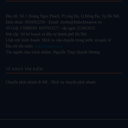
Địa chỉ: Số 1 Hoàng Ngọc Phách, P.Láng Hạ, Q.Đống Đa, Tp.Hà Nội.
Điện thoại: 0934562259 - Email: lienhe@Indochinapost.vn
Số Giấy CNĐKDN: 0107912577, cấp ngày 21/06/2012
Nơi cấp: Sở kế hoạch và đầu tư thành phố Hà Nội
Lĩnh vực kinh doanh: Dịch vụ vận chuyển trong nước và quốc tế
Địa chỉ tên miền:
Indochinapost.vn
Tên người chịu trách nhiệm: Nguyễn Thụy Quỳnh Dương
TỪ KHOÁ TÌM KIẾM
Chuyển phát nhanh đi Mỹ
,
Dịch vụ chuyển phát nhanh