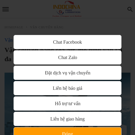
HOMEPAGE
VẬN CHUYỂN HÀNG
Vận chuyển hàng
Chat Facebook
Vận chuyển hàng sea-air, mô hình vận tải
Chat Zalo
đa phương thức phổ biến hiện nay
Đặt dịch vụ vận chuyển
Liên hệ báo giá
Hỗ trợ tư vấn
Liên hệ giao hàng
Đóng