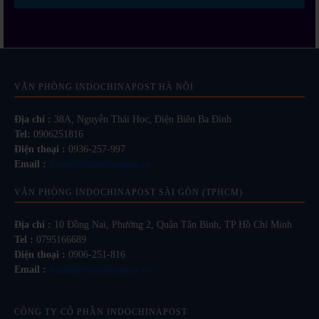
VĂN PHÒNG INDOCHINAPOST HÀ NỘI
Địa chỉ :
38A, Nguyễn Thái Học, Điện Biên Ba Đình
Tel:
0906251816
Điện thoại :
0936-257-997
Email :
lienhe@indochinapost.vn
VĂN PHÒNG INDOCHINAPOST SÀI GÒN (TPHCM)
Địa chỉ :
10 Đồng Nai, Phường 2, Quận Tân Bình, TP Hồ Chí Minh
Tel :
0795166689
Điện thoại :
0906-251-816
Email :
lienhe@indochinapost.vn
CÔNG TY CỔ PHẦN INDOCHINAPOST