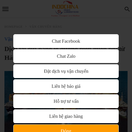
HOMEPAGE
VẬN CHUYỂN HÀNG
Vận chuyển hàng
Chat Facebook
Dịch vụ gửi hàng lẻ đường biển miễn phí từ
Chat Zalo
Hải phòng đi Hà Lan
Đặt dịch vụ vận chuyển
Liên hệ báo giá
Hỗ trợ tư vấn
Liên hệ giao hàng
Đóng