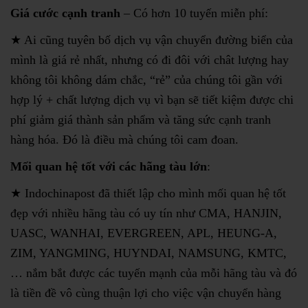
Giá cước cạnh tranh
– Có hơn 10 tuyến miễn phí:
★ Ai cũng tuyên bố dịch vụ vận chuyển đường biển của
mình là giá rẻ nhất, nhưng có đi đôi với chât lượng hay
không tôi không dám chắc, “rẻ” của chúng tôi gần với
hợp lý + chất lượng dịch vụ vì bạn sẽ tiết kiệm được chi
phí giảm giá thành sản phẩm và tăng sức cạnh tranh
hàng hóa. Đó là điều mà chúng tôi cam đoan.
Mối quan hệ tốt với các hãng tàu lớn
:
★ Indochinapost đã thiết lập cho mình mối quan hệ tốt
đẹp với nhiều hãng tàu có uy tín như CMA, HANJIN,
UASC, WANHAI, EVERGREEN, APL, HEUNG-A,
ZIM, YANGMING, HUYNDAI, NAMSUNG, KMTC,
… nắm bắt được các tuyến mạnh của mỗi hãng tàu và đó
là tiền đề vô cùng thuận lợi cho việc vận chuyển hàng