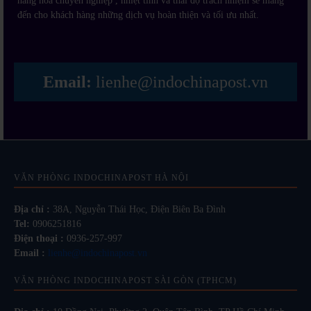
hàng hóa chuyên nghiệp , nhiệt tình và thái độ trách nhiệm sẽ mang
đến cho khách hàng những dịch vụ hoàn thiện và tối ưu nhất.
Email:
lienhe@indochinapost.vn
VĂN PHÒNG INDOCHINAPOST HÀ NỘI
Địa chỉ :
38A, Nguyễn Thái Học, Điện Biên Ba Đình
Tel:
0906251816
Điện thoại :
0936-257-997
Email :
lienhe@indochinapost.vn
VĂN PHÒNG INDOCHINAPOST SÀI GÒN (TPHCM)