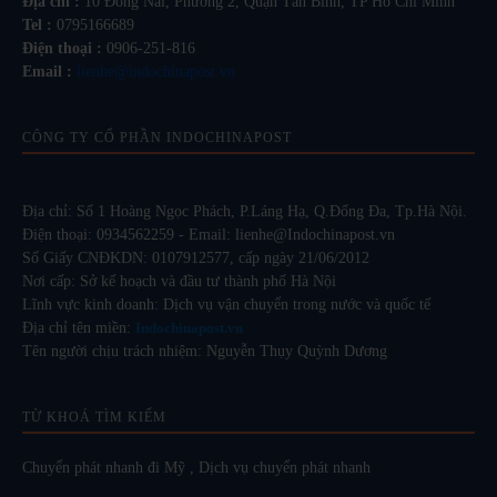
Địa chỉ :
10 Đồng Nai, Phường 2, Quận Tân Bình, TP Hồ Chí Minh
Tel :
0795166689
Điện thoại :
0906-251-816
Email :
lienhe@indochinapost.vn
CÔNG TY CỔ PHẦN INDOCHINAPOST
Địa chỉ: Số 1 Hoàng Ngọc Phách, P.Láng Hạ, Q.Đống Đa, Tp.Hà Nội.
Điện thoại: 0934562259 - Email: lienhe@Indochinapost.vn
Số Giấy CNĐKDN: 0107912577, cấp ngày 21/06/2012
Nơi cấp: Sở kế hoạch và đầu tư thành phố Hà Nội
Lĩnh vực kinh doanh: Dịch vụ vận chuyển trong nước và quốc tế
Địa chỉ tên miền:
Indochinapost.vn
Tên người chịu trách nhiệm: Nguyễn Thụy Quỳnh Dương
TỪ KHOÁ TÌM KIẾM
Chuyển phát nhanh đi Mỹ
,
Dịch vụ chuyển phát nhanh