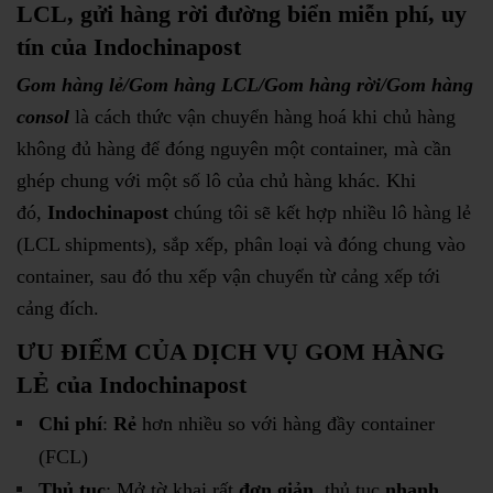
LCL, gửi hàng rời đường biển miễn phí, uy
tín của Indochinapost
Gom hàng lẻ/Gom hàng LCL/Gom hàng rời/Gom hàng
consol
là cách thức vận chuyển hàng hoá khi chủ hàng
không đủ hàng để đóng nguyên một container, mà cần
ghép chung với một số lô của chủ hàng khác. Khi
đó,
Indochinapost
chúng tôi sẽ kết hợp nhiều lô hàng lẻ
(LCL shipments), sắp xếp, phân loại và đóng chung vào
container, sau đó thu xếp vận chuyển từ cảng xếp tới
cảng đích.
ƯU ĐIỂM CỦA DỊCH VỤ GOM HÀNG
LẺ của Indochinapost
Chi phí
:
Rẻ
hơn nhiều so với hàng đầy container
(FCL)
Thủ tục
: Mở tờ khai rất
đơn giản
, thủ tục
nhanh