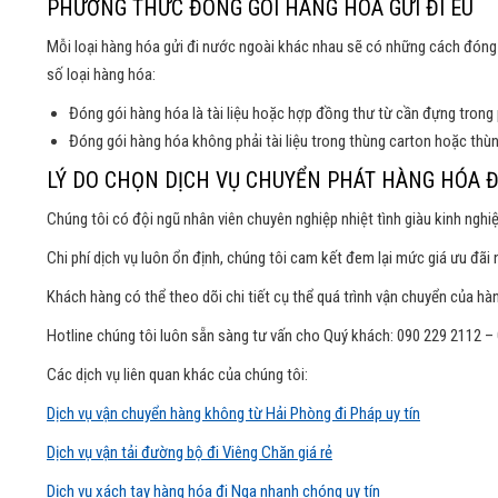
PHƯƠNG THỨC ĐÓNG GÓI HÀNG HÓA GỬI ĐI EU
Mỗi loại hàng hóa gửi đi nước ngoài khác nhau sẽ có những cách đón
số loại hàng hóa:
Đóng gói hàng hóa là tài liệu hoặc hợp đồng thư từ cần đựng tron
Đóng gói hàng hóa không phải tài liệu trong thùng carton hoặc th
LÝ DO CHỌN DỊCH VỤ CHUYỂN PHÁT HÀNG HÓA Đ
Chúng tôi có đội ngũ nhân viên chuyên nghiệp nhiệt tình giàu kinh ngh
Chi phí dịch vụ luôn ổn định, chúng tôi cam kết đem lại mức giá ưu đãi
Khách hàng có thể theo dõi chi tiết cụ thể quá trình vận chuyển của hà
Hotline chúng tôi luôn sẵn sàng tư vấn cho Quý khách: 090 229 2112 –
Các dịch vụ liên quan khác của chúng tôi:
Dịch vụ vận chuyển hàng không từ Hải Phòng đi Pháp uy tín
Dịch vụ vận tải đường bộ đi Viêng Chăn giá rẻ
Dịch vụ xách tay hàng hóa đi Nga nhanh chóng uy tín