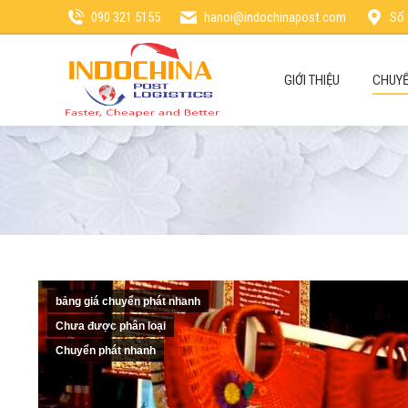
090 321 5155
hanoi@indochinapost.com
Số 
GIỚI THIỆU
CHUYỂ
bảng giá chuyển phát nhanh
Chưa được phân loại
Chuyển phát nhanh