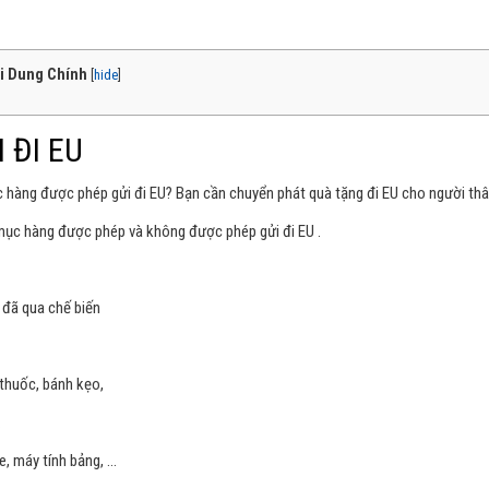
i Dung Chính
[
hide
]
 ĐI EU
 hàng được phép gửi đi EU? Bạn cần chuyển phát quà tặng đi EU cho người th
 mục hàng được phép và không được phép gửi đi EU .
 đã qua chế biến
 thuốc, bánh kẹo,
…
he, máy tính bảng, …