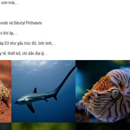
 sơn mài, …
oxide và Dibutyl Phthalate
o khí áp, …
p EU như gấu trúc đỏ, tinh tinh, …
ế, thiết kế, chỉ dẫn địa lý, …