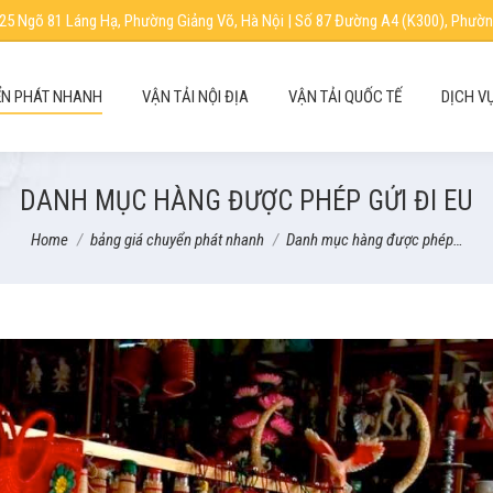
25 Ngõ 81 Láng Hạ, Phường Giảng Võ, Hà Nội | Số 87 Đường A4 (K300), Phườn
N PHÁT NHANH
VẬN TẢI NỘI ĐỊA
VẬN TẢI QUỐC TẾ
DỊCH V
DANH MỤC HÀNG ĐƯỢC PHÉP GỬI ĐI EU
You are here:
Home
bảng giá chuyển phát nhanh
Danh mục hàng được phép…