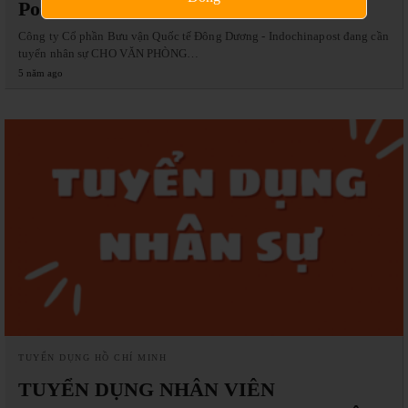
Post
Công ty Cổ phần Bưu vận Quốc tế Đông Dương - Indochinapost đang cần
tuyển nhân sự CHO VĂN PHÒNG…
5 năm ago
TUYỂN DỤNG HỒ CHÍ MINH
TUYỂN DỤNG NHÂN VIÊN