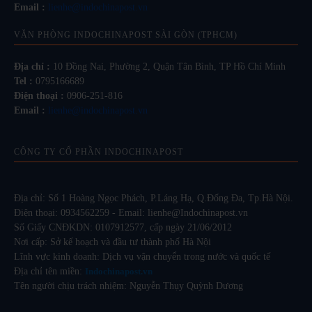
Email :
lienhe@indochinapost.vn
VĂN PHÒNG INDOCHINAPOST SÀI GÒN (TPHCM)
Địa chỉ :
10 Đồng Nai, Phường 2, Quận Tân Bình, TP Hồ Chí Minh
Tel :
0795166689
Điện thoại :
0906-251-816
Email :
lienhe@indochinapost.vn
CÔNG TY CỔ PHẦN INDOCHINAPOST
Địa chỉ: Số 1 Hoàng Ngọc Phách, P.Láng Hạ, Q.Đống Đa, Tp.Hà Nội.
Điện thoại: 0934562259 - Email: lienhe@Indochinapost.vn
Số Giấy CNĐKDN: 0107912577, cấp ngày 21/06/2012
Nơi cấp: Sở kế hoạch và đầu tư thành phố Hà Nội
Lĩnh vực kinh doanh: Dịch vụ vận chuyển trong nước và quốc tế
Địa chỉ tên miền:
Indochinapost.vn
Tên người chịu trách nhiệm: Nguyễn Thụy Quỳnh Dương