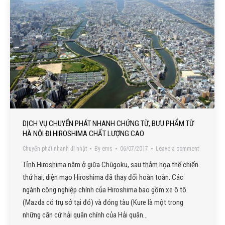
DỊCH VỤ CHUYỂN PHÁT NHANH CHỨNG TỪ, BƯU PHẨM TỪ
HÀ NỘI ĐI HIROSHIMA CHẤT LƯỢNG CAO
Chuyển phát nhanh đi nhật
By
ems
06/07/2017
Leave a comment
Tỉnh Hiroshima nằm ở giữa Chūgoku, sau thảm họa thế chiến
thứ hai, diện mạo Hiroshima đã thay đổi hoàn toàn. Các
ngành công nghiệp chính của Hiroshima bao gồm xe ô tô
(Mazda có trụ sở tại đó) và đóng tàu (Kure là một trong
những căn cứ hải quân chính của Hải quân…