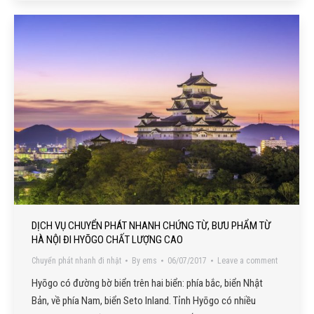
DỊCH VỤ CHUYỂN PHÁT NHANH CHỨNG TỪ, BƯU PHẨM TỪ
HÀ NỘI ĐI HYŌGO CHẤT LƯỢNG CAO
Chuyển phát nhanh đi nhật
By
ems
06/07/2017
Leave a comment
Hyōgo có đường bờ biển trên hai biển: phía bắc, biển Nhật
Bản, về phía Nam, biển Seto Inland. Tỉnh Hyōgo có nhiều