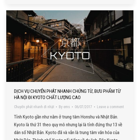
DỊCH VỤ CHUYỂN PHÁT NHANH CHỨNG TỪ, BƯU PHẨM TỪ
HÀ NỘI ĐI KYOTO CHẤT LƯỢNG CAO
Chuyển phát nhanh đi nhật
By
ems
06/07/2017
Leave a comment
Tỉnh Kyoto gần như nằm ở trung tâm Honshu và Nhật Bản.
Kyoto là thứ 31 theo quy mô nhưng lại là tỉnh đứng thư 13 về
dân số Nhật Bản. Kyoto đã và vẫn là trung tâm văn hóa của