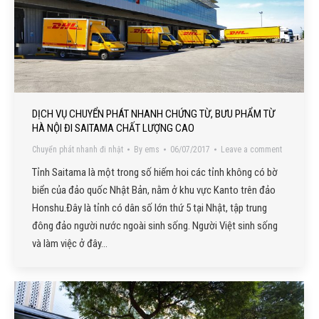
DỊCH VỤ CHUYỂN PHÁT NHANH CHỨNG TỪ, BƯU PHẨM TỪ
HÀ NỘI ĐI SAITAMA CHẤT LƯỢNG CAO
Chuyển phát nhanh đi nhật
By
ems
06/07/2017
Leave a comment
Tỉnh Saitama là một trong số hiếm hoi các tỉnh không có bờ
biển của đảo quốc Nhật Bản, nằm ở khu vực Kanto trên đảo
Honshu.Đây là tỉnh có dân số lớn thứ 5 tại Nhật, tập trung
đông đảo người nước ngoài sinh sống. Người Việt sinh sống
và làm việc ở đây…