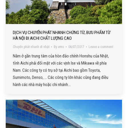
DỊCH VỤ CHUYỂN PHÁT NHANH CHỨNG TỪ, BƯU PHẨM TỪ
HÀ NỘI ĐI AICHI CHẤT LƯỢNG CAO
Chuyển phát nhanh đi nhật
By
ems
06/07/2017
Leave a comment
Nằm ở gần trung tâm của hòn đảo chính Honshu của Nhật,
tỉnh Aichi phải đối mặt với các vịnh Ise và Mikawa về phía
Nam. Các công ty có trụ sở tại Aichi bao gồm Toyota,
Sumimoto, Denso, … Các công ty lớn khác cũng đang điều
hành các nhà máy hoặc chi nhánh…