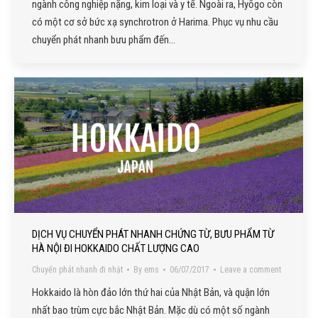
ngành công nghiệp nặng, kim loại và y tế. Ngoài ra, Hyōgo còn
có một cơ sở bức xạ synchrotron ở Harima. Phục vụ nhu cầu
chuyển phát nhanh bưu phẩm đến…
DỊCH VỤ CHUYỂN PHÁT NHANH CHỨNG TỪ, BƯU PHẨM TỪ
HÀ NỘI ĐI HOKKAIDO CHẤT LƯỢNG CAO
Chuyển phát nhanh đi nhật
By
ems
06/07/2017
Leave a comment
Hokkaido là hòn đảo lớn thứ hai của Nhật Bản, và quận lớn
nhất bao trùm cực bắc Nhật Bản. Mặc dù có một số ngành