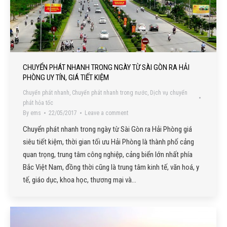
CHUYỂN PHÁT NHANH TRONG NGÀY TỪ SÀI GÒN RA HẢI
PHÒNG UY TÍN, GIÁ TIẾT KIỆM
Chuyển phát nhanh
,
Chuyển phát nhanh trong nước
,
Dịch vụ chuyển
phát hỏa tốc
By
ems
22/05/2017
Leave a comment
Chuyển phát nhanh trong ngày từ Sài Gòn ra Hải Phòng giá
siêu tiết kiệm, thời gian tối ưu Hải Phòng là thành phố cảng
quan trọng, trung tâm công nghiệp, cảng biển lớn nhất phía
Bắc Việt Nam, đồng thời cũng là trung tâm kinh tế, văn hoá, y
tế, giáo dục, khoa học, thương mại và…