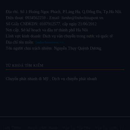
Địa chỉ: Số 1 Hoàng Ngọc Phách, P.Láng Hạ, Q.Đống Đa, Tp.Hà Nội.
Điện thoại: 0934562259 - Email: lienhe@Indochinapost.vn
Số Giấy CNĐKDN: 0107912577, cấp ngày 21/06/2012
Nơi cấp: Sở kế hoạch và đầu tư thành phố Hà Nội
Lĩnh vực kinh doanh: Dịch vụ vận chuyển trong nước và quốc tế
Địa chỉ tên miền:
Indochinapost.vn
Tên người chịu trách nhiệm: Nguyễn Thụy Quỳnh Dương
TỪ KHOÁ TÌM KIẾM
Chuyển phát nhanh đi Mỹ
,
Dịch vụ chuyển phát nhanh
Giới Thiệu
Chuyển phát nhanh
Vận Tải Nội Địa
Vận Tải Quốc Tế