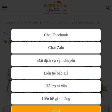
HOMEPAGE
VẬN CHUYỂN HÀNG
VẬN CHUYỂN HÀNG QUỐC TẾ
Vận chuyển hàng Quốc Tế
Chat Facebook
VẬN CHUYỂN HÀNG ĐI ANH GIÁ RẺ
Chat Zalo
Đặt dịch vụ vận chuyển
Liên hệ báo giá
Hỗ trợ tư vấn
Liên hệ giao hàng
Đóng