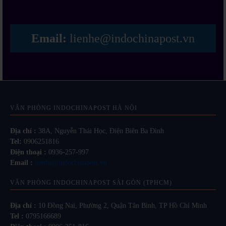
Email:
lienhe@indochinapost.vn
VĂN PHÒNG INDOCHINAPOST HÀ NỘI
Địa chỉ :
38A, Nguyễn Thái Học, Điện Biên Ba Đình
Tel:
0906251816
Điện thoại :
0936-257-997
Email :
lienhe@indochinapost.vn
VĂN PHÒNG INDOCHINAPOST SÀI GÒN (TPHCM)
Địa chỉ :
10 Đồng Nai, Phường 2, Quận Tân Bình, TP Hồ Chí Minh
Tel :
0795166689