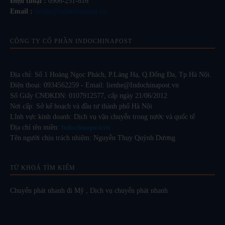
Điện thoại :
0906-251-816
Email :
lienhe@indochinapost.vn
CÔNG TY CỔ PHẦN INDOCHINAPOST
Địa chỉ: Số 1 Hoàng Ngọc Phách, P.Láng Hạ, Q.Đống Đa, Tp.Hà Nội.
Điện thoại: 0934562259 - Email: lienhe@Indochinapost.vn
Số Giấy CNĐKDN: 0107912577, cấp ngày 21/06/2012
Nơi cấp: Sở kế hoạch và đầu tư thành phố Hà Nội
Lĩnh vực kinh doanh: Dịch vụ vận chuyển trong nước và quốc tế
Địa chỉ tên miền:
Indochinapost.vn
Tên người chịu trách nhiệm: Nguyễn Thụy Quỳnh Dương
TỪ KHOÁ TÌM KIẾM
Chuyển phát nhanh đi Mỹ
,
Dịch vụ chuyển phát nhanh