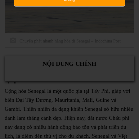
Chuyển phát nhanh hàng hóa đi Senegal – Indochina Post
NỘI DUNG CHÍNH
Cộng hòa Senegal là một quốc gia tại Tây Phi, giáp với
biển Đại Tây Dương, Mauritania, Mali, Guine và
Gambi. Thiên nhiên đa dạng khiến Senegal sở hữu nhiều
danh lam thắng cảnh đẹp. Hiện nay, đất nước Châu phi
này đang có nhiều hành động bảo tồn và phát triển du
lịch, là điểm đến thú vị cho du khách. Senegal và Việt