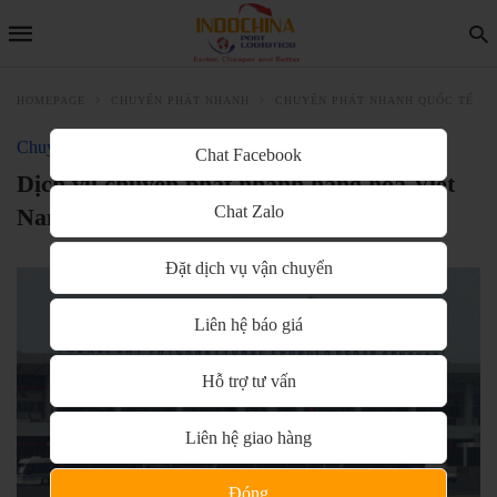
HOMEPAGE
CHUYỂN PHÁT NHANH
CHUYỂN PHÁT NHANH QUỐC TẾ
Chuyển phát nhanh quốc tế
Chat Facebook
Dịch vụ chuyển phát nhanh hàng hóa Việt
Chat Zalo
Nam đi Senegal an toàn, uy tín
Đặt dịch vụ vận chuyển
Liên hệ báo giá
Hỗ trợ tư vấn
Liên hệ giao hàng
Đóng