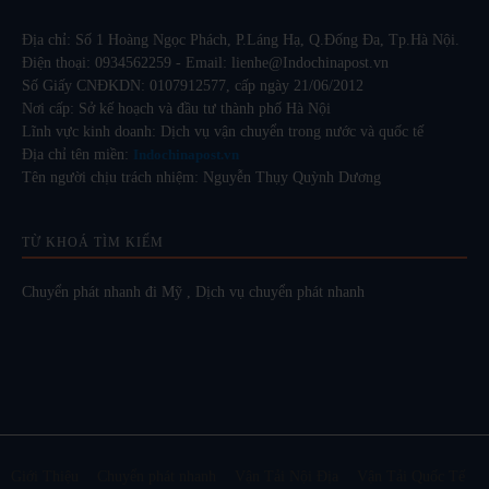
Địa chỉ: Số 1 Hoàng Ngọc Phách, P.Láng Hạ, Q.Đống Đa, Tp.Hà Nội.
Điện thoại: 0934562259 - Email: lienhe@Indochinapost.vn
Số Giấy CNĐKDN: 0107912577, cấp ngày 21/06/2012
Nơi cấp: Sở kế hoạch và đầu tư thành phố Hà Nội
Lĩnh vực kinh doanh: Dịch vụ vận chuyển trong nước và quốc tế
Địa chỉ tên miền:
Indochinapost.vn
Tên người chịu trách nhiệm: Nguyễn Thụy Quỳnh Dương
TỪ KHOÁ TÌM KIẾM
Chuyển phát nhanh đi Mỹ
,
Dịch vụ chuyển phát nhanh
Giới Thiệu
Chuyển phát nhanh
Vận Tải Nội Địa
Vận Tải Quốc Tế