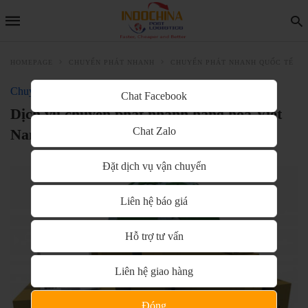
HOMEPAGE
CHUYỂN PHÁT NHANH
CHUYỂN PHÁT NHANH QUỐC TẾ
Chuyển phát nhanh quốc tế
Chat Facebook
Dịch vụ chuyển phát nhanh hàng hóa Việt
Chat Zalo
Nam đi Mauritius uy tín, chất lượng
Đặt dịch vụ vận chuyển
Liên hệ báo giá
Hỗ trợ tư vấn
Liên hệ giao hàng
Đóng