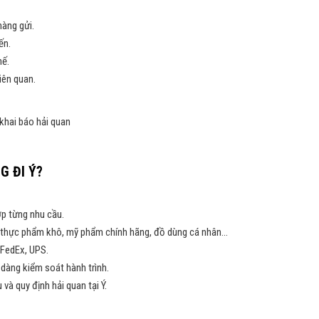
hàng gửi.
ến.
hế.
iên quan.
khai báo hải quan
G ĐI Ý?
ợp từng nhu cầu.
u, thực phẩm khô, mỹ phẩm chính hãng, đồ dùng cá nhân…
 FedEx, UPS.
dàng kiểm soát hành trình.
và quy định hải quan tại Ý.