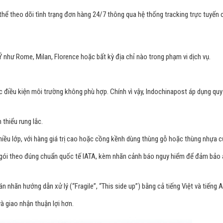
ể theo dõi tình trạng đơn hàng 24/7 thông qua hệ thống tracking trực tuyến 
 như Rome, Milan, Florence hoặc bất kỳ địa chỉ nào trong phạm vi dịch vụ.
 điều kiện môi trường không phù hợp. Chính vì vậy, Indochinapost áp dụng quy 
 thiểu rung lắc.
hiều lớp, với hàng giá trị cao hoặc cồng kềnh dùng thùng gỗ hoặc thùng nhựa c
ng gói theo đúng chuẩn quốc tế IATA, kèm nhãn cảnh báo nguy hiểm để đảm bảo
 nhãn hướng dẫn xử lý (“Fragile”, “This side up”) bằng cả tiếng Việt và tiếng A
à giao nhận thuận lợi hơn.