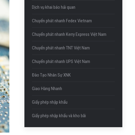
Dịch vụ khai báo hải quan
Chuyển phát nhanh Fedex Vietnam
Chuyển phát nhanh Kerry Express Việt Nam
Chuyển phát nhanh TNT Việt Nam
Chuyển phát nhanh UPS Việt Nam
Đào Tạo Nhân Sự XNK
Giao Hàng Nhanh
Giấy phép nhập khẩu
Giấy phép nhập khẩu và kho bãi