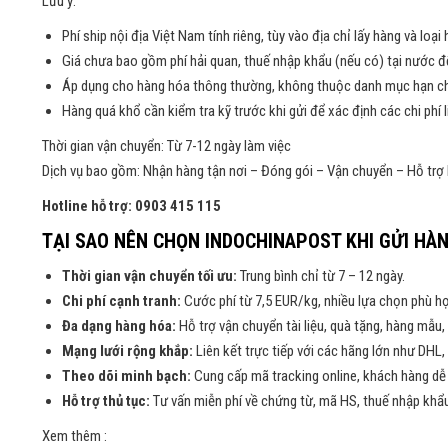
Lưu ý:
Phí ship nội địa Việt Nam tính riêng, tùy vào địa chỉ lấy hàng và loại 
Giá chưa bao gồm phí hải quan, thuế nhập khẩu (nếu có) tại nước đ
Áp dụng cho hàng hóa thông thường, không thuộc danh mục hạn c
Hàng quá khổ cần kiểm tra kỹ trước khi gửi để xác định các chi phí l
Thời gian vận chuyển: Từ 7-12 ngày làm việc
Dịch vụ bao gồm: Nhận hàng tận nơi – Đóng gói – Vận chuyển – Hỗ trợ 
Hotline hỗ trợ: 0903 415 115
TẠI SAO NÊN CHỌN INDOCHINAPOST KHI GỬI HÀN
Thời gian vận chuyển tối ưu:
Trung bình chỉ từ 7 – 12 ngày.
Chi phí cạnh tranh:
Cước phí từ 7,5 EUR/kg, nhiều lựa chọn phù h
Đa dạng hàng hóa:
Hỗ trợ vận chuyển tài liệu, quà tặng, hàng mẫ
Mạng lưới rộng khắp:
Liên kết trực tiếp với các hãng lớn như DHL,
Theo dõi minh bạch:
Cung cấp mã tracking online, khách hàng dễ 
Hỗ trợ thủ tục:
Tư vấn miễn phí về chứng từ, mã HS, thuế nhập khẩu 
Xem thêm :