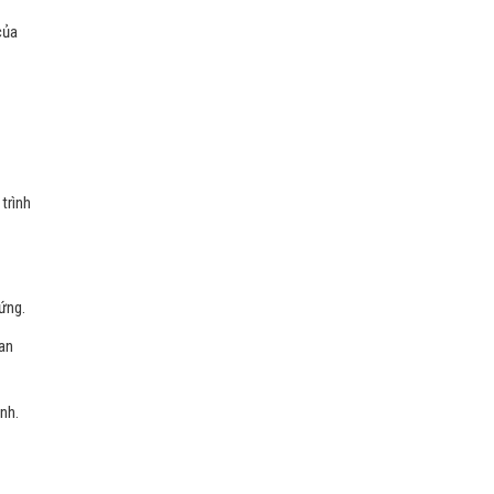
của
trình
ứng.
 an
nh.