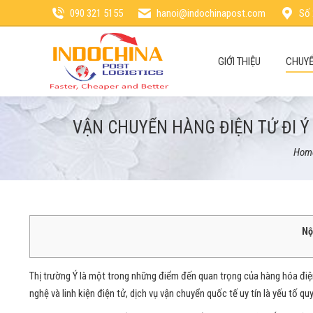
090 321 5155
hanoi@indochinapost.com
Số 
GIỚI THIỆU
CHUYỂ
VẬN CHUYỂN HÀNG ĐIỆN TỬ ĐI Ý
You 
Hom
Nộ
Thị trường Ý là một trong những điểm đến quan trọng của hàng hóa điện 
nghệ và linh kiện điện tử, dịch vụ vận chuyển quốc tế uy tín là yếu tố q