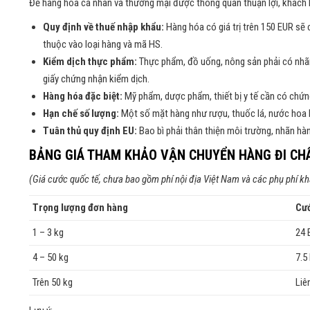
Để hàng hóa cá nhân và thương mại được thông quan thuận lợi, khách 
Quy định về thuế nhập khẩu:
Hàng hóa có giá trị trên 150 EUR sẽ
thuộc vào loại hàng và mã HS.
Kiểm dịch thực phẩm:
Thực phẩm, đồ uống, nông sản phải có nhã
giấy chứng nhận kiểm dịch.
Hàng hóa đặc biệt:
Mỹ phẩm, dược phẩm, thiết bị y tế cần có chứ
Hạn chế số lượng:
Một số mặt hàng như rượu, thuốc lá, nước hoa b
Tuân thủ quy định EU:
Bao bì phải thân thiện môi trường, nhãn hà
BẢNG GIÁ THAM KHẢO VẬN CHUYỂN HÀNG ĐI CH
(Giá cước quốc tế, chưa bao gồm phí nội địa Việt Nam và các phụ phí k
Trọng lượng đơn hàng
Cướ
1 – 3 kg
24 
4 – 50 kg
7.5
Trên 50 kg
Liê