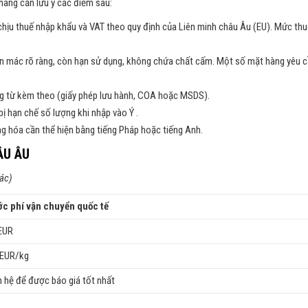
hàng cần lưu ý các điểm sau:
 chịu thuế nhập khẩu và VAT theo quy định của Liên minh châu Âu (EU). Mức thu
n mác rõ ràng, còn hạn sử dụng, không chứa chất cấm. Một số mặt hàng yêu 
ng từ kèm theo (giấy phép lưu hành, COA hoặc MSDS).
ị hạn chế số lượng khi nhập vào Ý .
ng hóa cần thể hiện bằng tiếng Pháp hoặc tiếng Anh.
ÂU ÂU
hác)
c phí vận chuyển quốc tế
EUR
 EUR/kg
n hệ để được báo giá tốt nhất