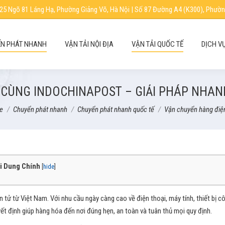
25 Ngõ 81 Láng Hạ, Phường Giảng Võ, Hà Nội | Số 87 Đường A4 (K300), Phườn
N PHÁT NHANH
VẬN TẢI NỘI ĐỊA
VẬN TẢI QUỐC TẾ
DỊCH V
 CÙNG INDOCHINAPOST – GIẢI PHÁP NHAN
are here:
e
Chuyển phát nhanh
Chuyển phát nhanh quốc tế
Vận chuyển hàng điệ
i Dung Chính
[
hide
]
tử từ Việt Nam. Với nhu cầu ngày càng cao về điện thoại, máy tính, thiết bị c
uyết định giúp hàng hóa đến nơi đúng hẹn, an toàn và tuân thủ mọi quy định.