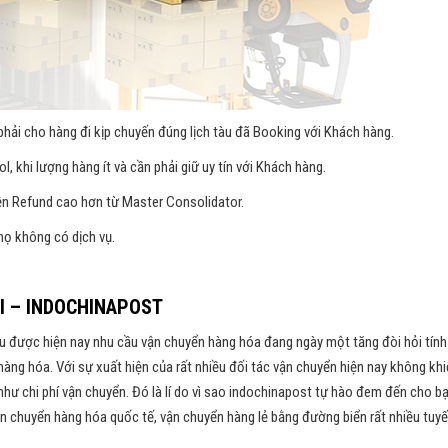
ải cho hàng đi kịp chuyến đúng lịch tàu đã Booking với Khách hàng.
, khi lượng hàng ít và cần phải giữ uy tín với Khách hàng.
ền Refund cao hơn từ Master Consolidator.
ọ không có dịch vụ.
ÔI – INDOCHINAPOST
u được hiện nay nhu cầu vận chuyển hàng hóa đang ngày một tăng đòi hỏi tính
àng hóa. Với sự xuất hiện của rất nhiều đối tác vận chuyển hiện nay không kh
 như chi phí vận chuyển. Đó là lí do vì sao indochinapost tự hào đem đến cho b
ận chuyển hàng hóa quốc tế, vận chuyển hàng lẻ bằng đường biển rất nhiều tuy