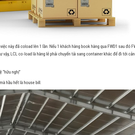
 việc này đã coload lên 1 lần. Nếu 1 khách hàng book hàng qua FWD1 sau đó 
 vậy, LCL co-load là hàng lẻ phải chuyển tải sang container khác để đi tới cả
ệ “hữu nghị”
à hầu hết là house bill.