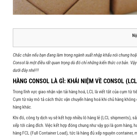
Nộ
Chắc chắn nếu bạn đang làm trong ngành xuất nhập khẩu nói chung hoặc t
Consol là một điều rất quan trọng dù đó chỉ những kiến thức cơ bản. Vậ
dưới đây nhé!!!
HÀNG CONSOL LÀ GÌ: KHÁI NIỆM VỀ CONSOL (LCL
Trong lĩnh vực giao nhận vận tải hàng hoá, LCL là viết tắt của cụm từ 
Cụm từ này mô tả cách thức vận chuyển hàng hoá khi chủ hàng không 
hàng khác.
Khi đó, công ty dịch vụ sẽ kết hợp nhiều lô hàng lẻ (LCL shipments), s
xếp tới cảng đích. Việc kết hợp đóng chung như vậy gọi là gom hàng, h
hàng FCL (Full Container Load), tức là hàng đủ xếp nguyên container, 