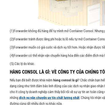
(1)Forwarder không đủ hàng để tự mình mở Container Consol. Nhưng ph
(2)Forwarder tránh được lãng phí hoặc bị lỗ nếu tự mở Container Consol
(3)Forwarder muốn có giá cước và dịch vụ tốt hơn. Hoặc nhận được ti
(4)Forwarder có thể nhận vận chuyển hàng hóa đến các điểm đích mà h
(5).Các lý do khác.
HÀNG CONSOL LÀ GÌ: VỀ CÔNG TY CỦA CHÚNG T
Nếu bạn đã biết được khái niệm
hàng consol là gì
? Chắc chắn bạn hiể
dạng cũng như tính đảm bảo linh động của các dịch vụ nhận giao nhận h
cho ít công ty doanh nghiệp cảm thấy bối rối về sự uy tín an toàn cũng
những
dịch vụ vận chuyển uy tín chất lượng nhất
. Chúng tôi nhận v
đường cùng rất nhiều dịch vụ khác nữa.