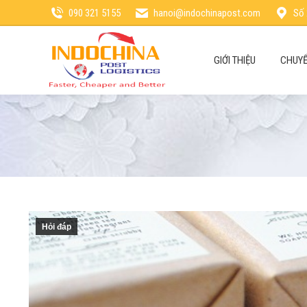
090 321 5155
hanoi@indochinapost.com
Số 
GIỚI THIỆU
CHUYỂ
Hỏi đáp