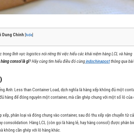
i Dung Chính
[
hide
]
rong lĩnh vực logistics nói riêng thì việc hiểu các khái niệm hàng LCL và hàng
y
hàng consol là gì
? Hãy cùng tìm hiểu điều đó cùng
indochinapost
thông qua bài 
)
tiếng Anh: Less than Container Load, dịch nghĩa là hàng xếp không đủ một conta
đủ hàng để đóng nguyên một container, mà cần ghép chung với một số lô của
ắp xếp, phân loại và đóng chung vào container, sau đó thu xếp vận chuyển từ c
ay consolidation. Hàng LCL (còn gọi là hàng lẻ, hay hàng consol) được phân biệ
mà không cần ghép với lô hàng khác.