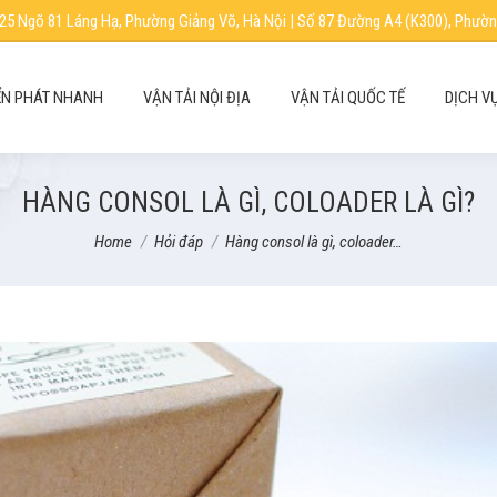
25 Ngõ 81 Láng Hạ, Phường Giảng Võ, Hà Nội | Số 87 Đường A4 (K300), Phườn
N PHÁT NHANH
VẬN TẢI NỘI ĐỊA
VẬN TẢI QUỐC TẾ
DỊCH V
HÀNG CONSOL LÀ GÌ, COLOADER LÀ GÌ?
You are here:
Home
Hỏi đáp
Hàng consol là gì, coloader…