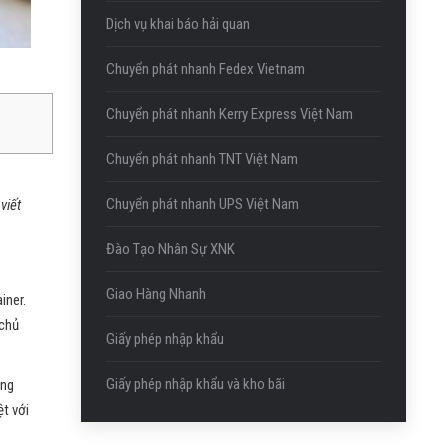
Dịch vụ khai báo hải quan
Chuyển phát nhanh Fedex Vietnam
Chuyển phát nhanh Kerry Express Việt Nam
Chuyển phát nhanh TNT Việt Nam
Chuyển phát nhanh UPS Việt Nam
viết
Đào Tạo Nhân Sự XNK
Giao Hàng Nhanh
iner.
 chủ
Giấy phép nhập khẩu
Giấy phép nhập khẩu và kho bãi
ảng
t với