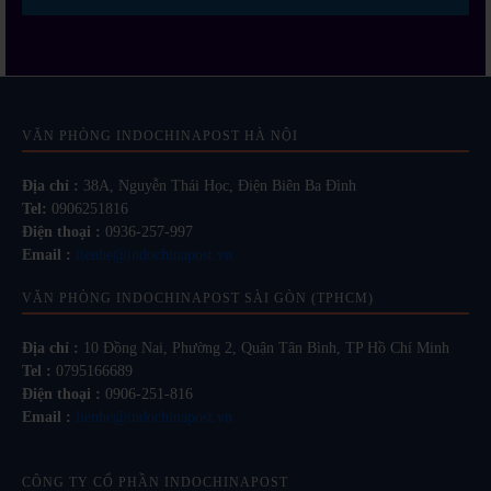
VĂN PHÒNG INDOCHINAPOST HÀ NỘI
Địa chỉ :
38A, Nguyễn Thái Học, Điện Biên Ba Đình
Tel:
0906251816
Điện thoại :
0936-257-997
Email :
lienhe@indochinapost.vn
VĂN PHÒNG INDOCHINAPOST SÀI GÒN (TPHCM)
Địa chỉ :
10 Đồng Nai, Phường 2, Quận Tân Bình, TP Hồ Chí Minh
Tel :
0795166689
Điện thoại :
0906-251-816
Email :
lienhe@indochinapost.vn
CÔNG TY CỔ PHẦN INDOCHINAPOST