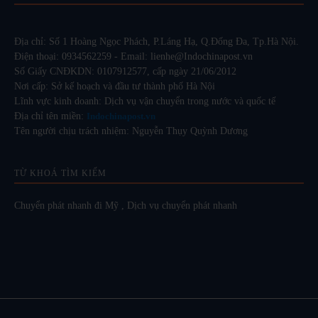
Địa chỉ: Số 1 Hoàng Ngọc Phách, P.Láng Hạ, Q.Đống Đa, Tp.Hà Nội.
Điện thoại: 0934562259 - Email: lienhe@Indochinapost.vn
Số Giấy CNĐKDN: 0107912577, cấp ngày 21/06/2012
Nơi cấp: Sở kế hoạch và đầu tư thành phố Hà Nội
Lĩnh vực kinh doanh: Dịch vụ vận chuyển trong nước và quốc tế
Địa chỉ tên miền:
Indochinapost.vn
Tên người chịu trách nhiệm: Nguyễn Thụy Quỳnh Dương
TỪ KHOÁ TÌM KIẾM
Chuyển phát nhanh đi Mỹ
,
Dịch vụ chuyển phát nhanh