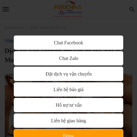
HOMEPAGE
SHIP HÀNG QUỐC TẾ
Ship hàng quốc tế
Chat Facebook
Dịch vụ vận chuyển me sấy từ Hà Nội đi
Chat Zalo
Moscow cùng Indochina Post
Đặt dịch vụ vận chuyển
Liên hệ báo giá
Hỗ trợ tư vấn
Liên hệ giao hàng
Đóng