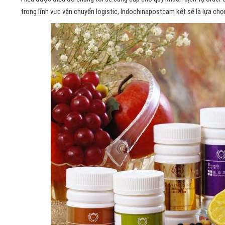
trong lĩnh vực vận chuyển logistic, Indochinapostcam kết sẽ là lựa chọ