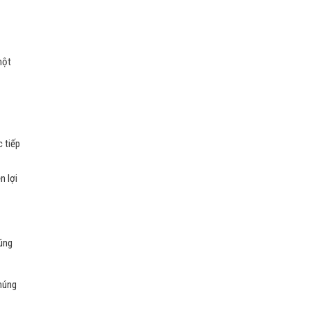
một
c tiếp
n lợi
húng
chúng