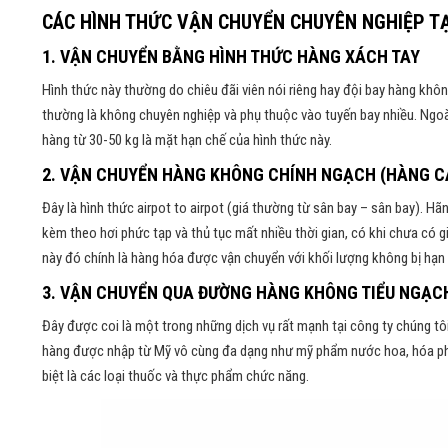
CÁC HÌNH THỨC VẬN CHUYỂN CHUYÊN NGHIỆP TẠI
1. VẬN CHUYỂN BẰNG HÌNH THỨC HÀNG XÁCH TAY
Hình thức này thường do chiêu đãi viên nói riêng hay đội bay hàng khô
thường là không chuyên nghiệp và phụ thuộc vào tuyến bay nhiều. Ngo
hàng từ 30-50 kg là mặt hạn chế của hình thức này.
2. VẬN CHUYỂN HÀNG KHÔNG CHÍNH NGẠCH (HÀNG C
Đây là hình thức airpot to airpot (giá thường từ sân bay – sân bay). H
kèm theo hơi phức tạp và thủ tục mất nhiều thời gian, có khi chưa có 
này đó chính là hàng hóa được vận chuyển với khối lượng không bị hạ
3. VẬN CHUYỂN QUA ĐƯỜNG HÀNG KHÔNG TIỂU NGẠC
Đây được coi là một trong những dịch vụ rất mạnh tại công ty chúng t
hàng được nhập từ Mỹ vô cùng đa dạng như mỹ phẩm nước hoa, hóa phẩm,
biệt là các loại thuốc và thực phẩm chức năng.