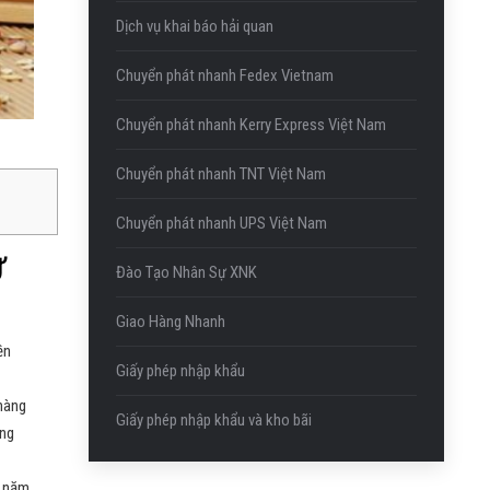
Dịch vụ khai báo hải quan
Chuyển phát nhanh Fedex Vietnam
Chuyển phát nhanh Kerry Express Việt Nam
Chuyển phát nhanh TNT Việt Nam
Chuyển phát nhanh UPS Việt Nam
Ừ
Đào Tạo Nhân Sự XNK
Giao Hàng Nhanh
ền
Giấy phép nhập khẩu
 hàng
Giấy phép nhập khẩu và kho bãi
ang
u năm