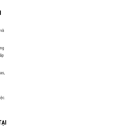
I
 và
ờng
hắp
xas,
iệc.
TẠI