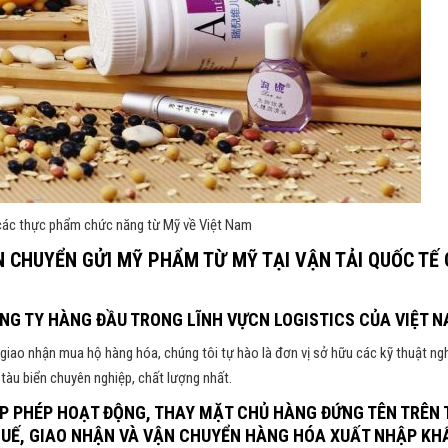
 các thực phẩm chức năng từ Mỹ về Việt Nam
 CHUYỂN GỬI MỸ PHẨM TỪ MỸ TẠI VẬN TẢI QUỐC TẾ 
ÔNG TY HÀNG ĐẦU TRONG LĨNH VỰCN LOGISTICS CỦA VIỆT N
giao nhận mua hộ hàng hóa, chúng tôi tự hào là đơn vị sở hữu các kỹ thuật ng
tàu biển chuyên nghiệp, chất lượng nhất.
ẤP PHÉP HOẠT ĐỘNG, THAY MẶT CHỦ HÀNG ĐỨNG TÊN TRÊN 
THUẾ, GIAO NHẬN VÀ VẬN CHUYỂN HÀNG HÓA XUẤT NHẬP KH