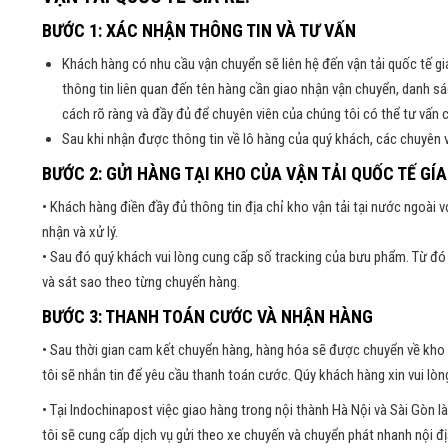
BƯỚC 1: XÁC NHẬN THÔNG TIN VÀ TƯ VẤN
Khách hàng có nhu cầu vận chuyển sẽ liên hệ đến vận tải quốc tế g
thông tin liên quan đến tên hàng cần giao nhận vận chuyển, danh s
cách rõ ràng và đầy đủ để chuyên viên của chúng tôi có thể tư vấn 
Sau khi nhận được thông tin về lô hàng của quý khách, các chuyên v
BƯỚC 2: GỬI HÀNG TẠI KHO CỦA VẬN TẢI QUỐC TẾ GÍA
• Khách hàng điền đầy đủ thông tin địa chỉ kho vận tải tại nước ngoài 
nhận và xử lý.
• Sau đó quý khách vui lòng cung cấp số tracking của bưu phẩm. Từ đó q
và sát sao theo từng chuyến hàng.
BƯỚC 3: THANH TOÁN CƯỚC VÀ NHẬN HÀNG
• Sau thời gian cam kết chuyển hàng, hàng hóa sẽ được chuyển về kho 
tôi sẽ nhắn tin để yêu cầu thanh toán cước. Qúy khách hàng xin vui l
• Tại Indochinapost việc giao hàng trong nội thành Hà Nội và Sài Gòn 
tôi sẽ cung cấp dịch vụ gửi theo xe chuyến và chuyển phát nhanh nội đ