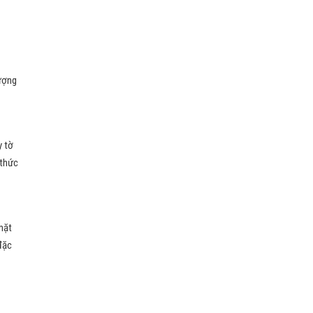
lượng
y tờ
 thức
mặt
đặc