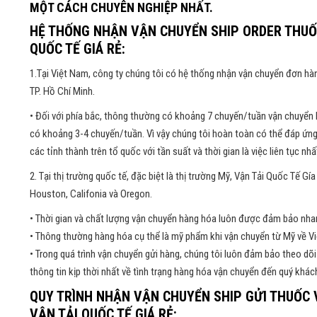
MỘT CÁCH CHUYÊN NGHIỆP NHẤT.
HỆ THỐNG NHẬN VẬN CHUYỂN SHIP ORDER THUỐ
QUỐC TẾ GIÁ RẺ:
1.Tại Việt Nam, công ty chúng tôi có hệ thống nhận vận chuyển đơn hàn
TP. Hồ Chí Minh.
• Đối với phía bắc, thông thường có khoảng 7 chuyến/tuần vận chuyển 
có khoảng 3-4 chuyến/tuần. Vì vậy chúng tôi hoàn toàn có thể đáp ứng
các tỉnh thành trên tổ quốc với tần suất và thời gian là việc liên tục nhấ
2. Tại thị trường quốc tế, đặc biệt là thị trường Mỹ, Vận Tải Quốc Tế G
Houston, Califonia và Oregon.
• Thời gian và chất lượng vận chuyển hàng hóa luôn được đảm bảo nhan
• Thông thường hàng hóa cụ thể là mỹ phẩm khi vận chuyển từ Mỹ về Vi
• Trong quá trình vận chuyển gửi hàng, chúng tôi luôn đảm bảo theo dõi
thông tin kịp thời nhất về tình trạng hàng hóa vận chuyển đến quý khác
QUY TRÌNH NHẬN VẬN CHUYỂN SHIP GỬI THUỐC 
VẬN TẢI QUỐC TẾ GIÁ RẺ: