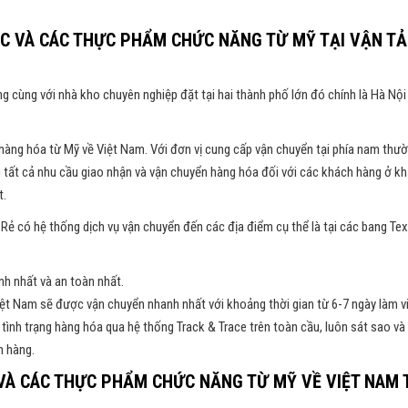
C VÀ CÁC THỰC PHẨM CHỨC NĂNG TỪ MỸ TẠI VẬN TẢ
g cùng với nhà kho chuyên nghiệp đặt tại hai thành phố lớn đó chính là Hà Nội
hàng hóa từ Mỹ về Việt Nam. Với đơn vị cung cấp vận chuyển tại phía nam thư
 tất cả nhu cầu giao nhận và vận chuyển hàng hóa đối với các khách hàng ở k
t.
ía Rẻ có hệ thống dịch vụ vận chuyển đến các địa điểm cụ thể là tại các bang Te
h nhất và an toàn nhất.
ệt Nam sẽ được vận chuyển nhanh nhất với khoảng thời gian từ 6-7 ngày làm v
 tình trạng hàng hóa qua hệ thống Track & Trace trên toàn cầu, luôn sát sao và
h hàng.
VÀ CÁC THỰC PHẨM CHỨC NĂNG TỪ MỸ VỀ VIỆT NAM 