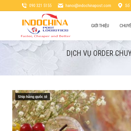
090 321 5155
hanoi@indochinapost.com
Số 
GIỚI THIỆU
CHUYỂ
DỊCH VỤ ORDER CHU
Ship hàng quốc tế