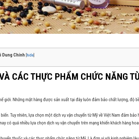
i Dung Chính
[
hide
]
 VÀ CÁC THỰC PHẨM CHỨC NĂNG T
hế giới. Những mặt hàng được sản xuất tại đây luôn đảm bảo chất lượng, độ b
ổ biến. Tuy nhiên, lựa chọn một dịch vụ vận chuyển từ Mỹ về Việt Nam đảm bảo
n nay có quá nhiều lựa chọn dịch vụ vận chuyển trên mạng khiến khách hàng ho
chuyển thuốc và các thực phẩm chức năng từ Mỹ. Là đơn vị với kinh nghiệm lâ