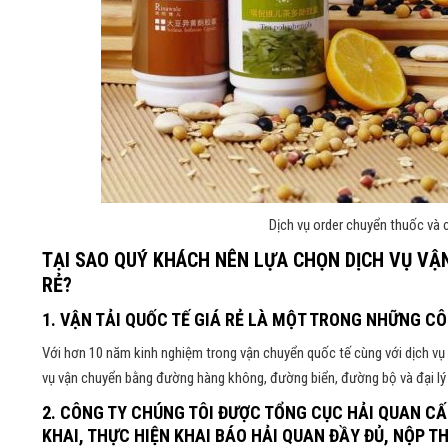
Dịch vụ order chuyển thuốc và
TẠI SAO QUÝ KHÁCH NÊN LỰA CHỌN DỊCH VỤ VẬN
RẺ?
1. VẬN TẢI QUỐC TẾ GIÁ RẺ LÀ MỘT TRONG NHỮNG C
Với hơn 10 năm kinh nghiệm trong vận chuyển quốc tế cùng với dịch vụ 
vụ vận chuyển bằng đường hàng không, đường biển, đường bộ và đại lý 
2. CÔNG TY CHÚNG TÔI ĐƯỢC TỔNG CỤC HẢI QUAN C
KHAI, THỰC HIỆN KHAI BÁO HẢI QUAN ĐẦY ĐỦ, NỘP 