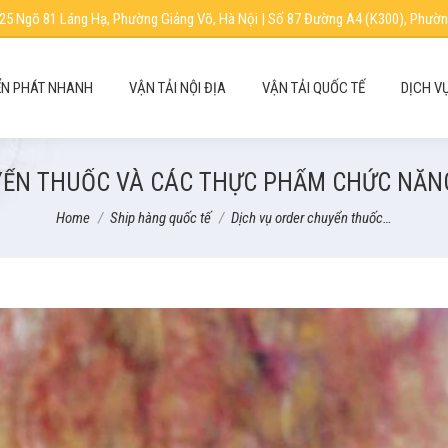
25 Ngõ 81 Láng Hạ, Phường Giảng Võ, Hà Nội | Số 87 Đường A4 (K300), Phườn
N PHÁT NHANH
VẬN TẢI NỘI ĐỊA
VẬN TẢI QUỐC TẾ
DỊCH V
YỂN THUỐC VÀ CÁC THỰC PHẨM CHỨC NĂNG
You are here:
Home
Ship hàng quốc tế
Dịch vụ order chuyển thuốc…