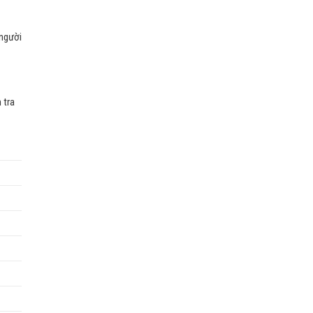
 người
 tra