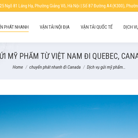
25 Ngõ 81 Láng Hạ, Phường Giảng Võ, Hà Nội | Số 87 Đường A4 (K300), Phườn
N PHÁT NHANH
VẬN TẢI NỘI ĐỊA
VẬN TẢI QUỐC TẾ
DỊCH V
ỬI MỸ PHẨM TỪ VIỆT NAM ĐI QUEBEC, CAN
You are here:
Home
chuyển phát nhanh đi Canada
Dịch vụ gửi mỹ phẩm…