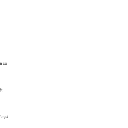
ạn có
ệt.
ức giá