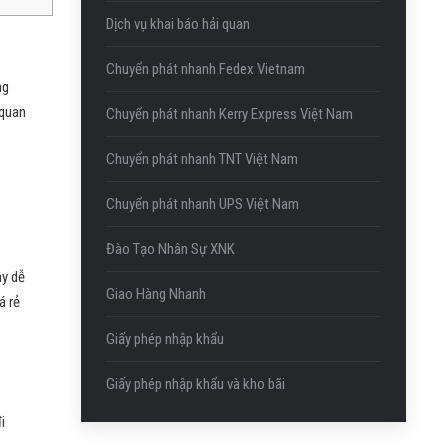
Dịch vụ khai báo hải quan
Chuyển phát nhanh Fedex Vietnam
ng
 quan
Chuyển phát nhanh Kerry Express Việt Nam
Chuyển phát nhanh TNT Việt Nam
Chuyển phát nhanh UPS Việt Nam
Đào Tạo Nhân Sự XNK
ây dễ
Giao Hàng Nhanh
á rẻ
Giấy phép nhập khẩu
Giấy phép nhập khẩu và kho bãi
i