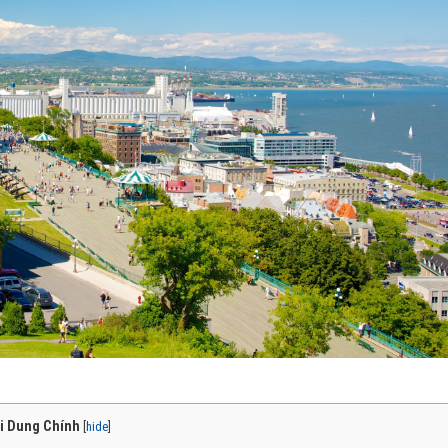
i Dung Chính
[
hide
]