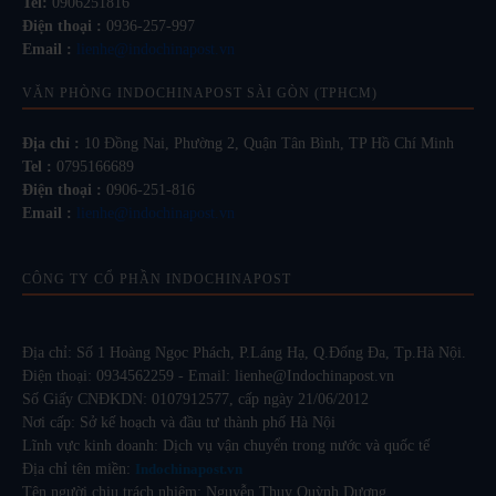
Tel:
0906251816
Điện thoại :
0936-257-997
Email :
lienhe@indochinapost.vn
VĂN PHÒNG INDOCHINAPOST SÀI GÒN (TPHCM)
Địa chỉ :
10 Đồng Nai, Phường 2, Quận Tân Bình, TP Hồ Chí Minh
Tel :
0795166689
Điện thoại :
0906-251-816
Email :
lienhe@indochinapost.vn
CÔNG TY CỔ PHẦN INDOCHINAPOST
Địa chỉ: Số 1 Hoàng Ngọc Phách, P.Láng Hạ, Q.Đống Đa, Tp.Hà Nội.
Điện thoại: 0934562259 - Email: lienhe@Indochinapost.vn
Số Giấy CNĐKDN: 0107912577, cấp ngày 21/06/2012
Nơi cấp: Sở kế hoạch và đầu tư thành phố Hà Nội
Lĩnh vực kinh doanh: Dịch vụ vận chuyển trong nước và quốc tế
Địa chỉ tên miền:
Indochinapost.vn
Tên người chịu trách nhiệm: Nguyễn Thụy Quỳnh Dương