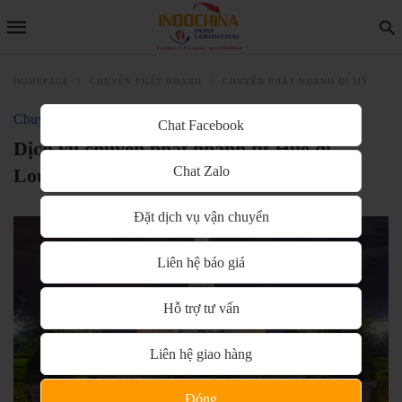
HOMEPAGE
CHUYỂN PHÁT NHANH
CHUYỂN PHÁT NHANH ĐI MỸ
Chuyển phát nhanh đi Mỹ
Chat Facebook
Dịch vụ chuyển phát nhanh từ Huế đi
Chat Zalo
Louisiana(Mỹ) giá rẻ, uy tín
Đặt dịch vụ vận chuyển
Liên hệ báo giá
Hỗ trợ tư vấn
Liên hệ giao hàng
Đóng