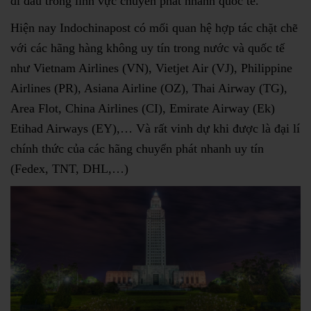
đi đầu trong lĩnh vực chuyển phát nhanh quốc tế.
Hiện nay Indochinapost có mối quan hệ hợp tác chặt chẽ
với các hãng hàng không uy tín trong nước và quốc tế
như Vietnam Airlines (VN), Vietjet Air (VJ), Philippine
Airlines (PR), Asiana Airline (OZ), Thai Airway (TG),
Area Flot, China Airlines (CI), Emirate Airway (Ek)
Etihad Airways (EY),… Và rất vinh dự khi được là đại lí
chính thức của các hãng chuyển phát nhanh uy tín
(Fedex, TNT, DHL,…)