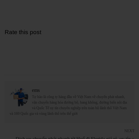
Rate this post
ems
Tự hào là công ty hàng đầu về Việt Nam về chuyển phát nhanh,
vận chuyển hàng hóa đường bộ, hang không, đường biển nội địa
và Quốc Tế uy tín chuyên nghiệp trên toàn bộ lãnh thổ Việt Nam
và 169 Quốc gia và vùng lãnh thổ trên thế giới
NEXT
Dịch vụ chuyển phát nhanh từ Huế đi Florida giá rẻ, uy tín »