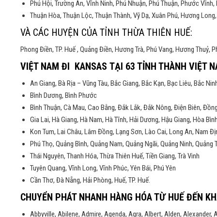
Phú Hội, Trường An, Vĩnh Ninh, Phú Nhuận, Phú Thuận, Phước Vĩnh,
Thuận Hòa, Thuận Lộc, Thuận Thành, Vỹ Dạ, Xuân Phú, Hương Long, 
VÀ CÁC HUYỆN CỦA TỈNH THỪA THIÊN HUẾ:
Phong Điền, TP. Huế , Quảng Điền, Hương Trà, Phú Vang, Hương Thuỷ, 
VIỆT NAM ĐI KANSAS TẠI 63 TỈNH THÀNH VIỆT 
An Giang, Bà Rịa – Vũng Tàu, Bắc Giang, Bắc Kạn, Bạc Liêu, Bắc Ninh
Bình Dương, Bình Phước
Bình Thuận, Cà Mau, Cao Bằng, Đắk Lắk, Đắk Nông, Điện Biên, Đồn
Gia Lai, Hà Giang, Hà Nam, Hà Tĩnh, Hải Dương, Hậu Giang, Hòa Bìn
Kon Tum, Lai Châu, Lâm Đồng, Lạng Sơn, Lào Cai, Long An, Nam Địn
Phú Thọ, Quảng Bình, Quảng Nam, Quảng Ngãi, Quảng Ninh, Quảng Trị
Thái Nguyên, Thanh Hóa, Thừa Thiên Huế, Tiền Giang, Trà Vinh
Tuyên Quang, Vĩnh Long, Vĩnh Phúc, Yên Bái, Phú Yên
Cần Thơ, Đà Nẵng, Hải Phòng, Huế, TP. Huế.
CHUYỂN PHÁT NHANH HÀNG HÓA TỪ HUẾ ĐẾN KH
Abbyville, Abilene, Admire, Agenda, Agra, Albert, Alden, Alexander,