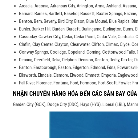
Arcadia, Argonia, Arkansas City, Arlington, Arma, Ashland, Assaria,
Barnard, Barnes, Bartlett, Basehor, Bassett, Baxter Springs, Bazine, Be
Benton, Bern, Beverly, Bird City, Bison, Blue Mound, Blue Rapids, Blu
Buhler, Bunker Hill, Burden, Burdett, Burlingame, Burlington, Burns
Cassoday, Cawker City, Cedar, Cedar Point, Cedar Vale, Centralia,
Claflin, Clay Center, Clayton, Clearwater, Clifton, Climax, Clyde, C
Conway Springs, Coolidge, Copeland, Corning, Cottonwood Falls, Cou
Dearing, Deerfield, Delia, Delphos, Denison, Denton, Derby, Dexter,
Earlton, Eastborough, Easton, Edgerton, Edmond, Edna, Edwardsville, Ef
Ellsworth, Elmdale, Elsmore, Elwood, Emmett, Emporia, Englewood, En
Fall River, Florence, Fontana, Ford, Formoso, Fort Scott, Fowler, Fra
NHẬN CHUYỂN HÀNG HÓA ĐẾN CÁC SÂN BAY CỦA
Garden City (GCK), Dodge City (DDC), Hays (HYS), Liberal (LBL), Manha