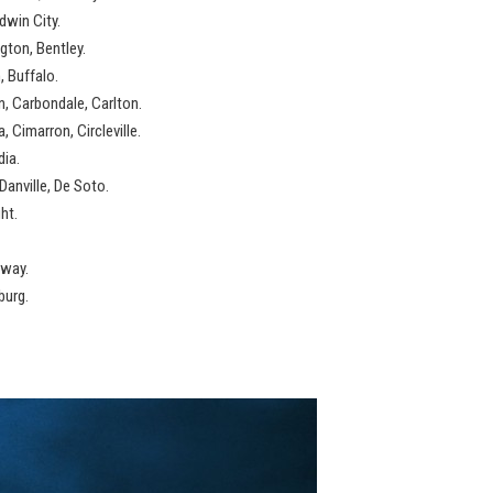
dwin City.
ngton, Bentley.
, Buffalo.
n, Carbondale, Carlton.
Cimarron, Circleville.
dia.
anville, De Soto.
ht.
rway.
burg.