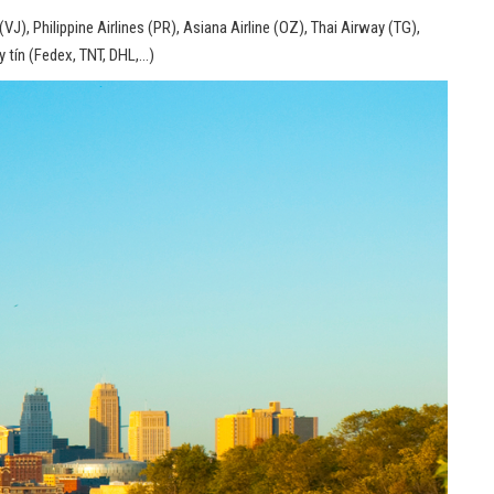
), Philippine Airlines (PR), Asiana Airline (OZ), Thai Airway (TG),
y tín (Fedex, TNT, DHL,…)