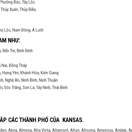
 Phường Đúc, Tây Lộc.
Thủy Xuân, Thủy Biều.
Phú Lộc, Nam Đông, A Lưới.
NAM NHƯ:
, Bến Tre, Bình Định
g Nai, Đồng Tháp
h, Hưng Yên, Khánh Hòa, Kiên Giang
h, Nghệ An, Ninh Bình, Ninh Thuận
, Sóc Trăng, Sơn La, Tây Ninh, Thái Bình
ẮP CÁC THÀNH PHỐ CỦA KANSAS.
 Allen, Alma, Almena, Alta Vista, Altamont, Alton, Altoona, Americus, Andale, 