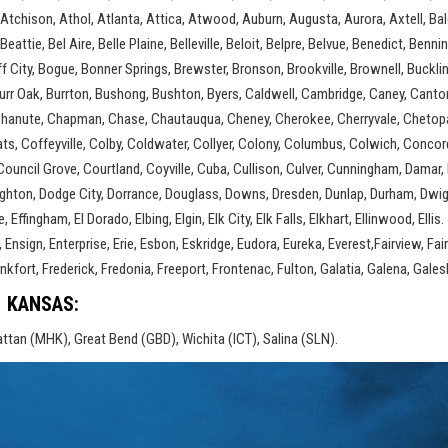
 Atchison, Athol, Atlanta, Attica, Atwood, Auburn, Augusta, Aurora, Axtell, Bal
attie, Bel Aire, Belle Plaine, Belleville, Beloit, Belpre, Belvue, Benedict, Benni
ff City, Bogue, Bonner Springs, Brewster, Bronson, Brookville, Brownell, Bucklin
, Burr Oak, Burrton, Bushong, Bushton, Byers, Caldwell, Cambridge, Caney, Canto
 Chanute, Chapman, Chase, Chautauqua, Cheney, Cherokee, Cherryvale, Chetopa, 
oats, Coffeyville, Colby, Coldwater, Collyer, Colony, Columbus, Colwich, Concor
ncil Grove, Courtland, Coyville, Cuba, Cullison, Culver, Cunningham, Damar, D
 Dighton, Dodge City, Dorrance, Douglass, Downs, Dresden, Dunlap, Durham, Dwig
fingham, El Dorado, Elbing, Elgin, Elk City, Elk Falls, Elkhart, Ellinwood, Ellis.
sign, Enterprise, Erie, Esbon, Eskridge, Eudora, Eureka, Everest,Fairview, Fai
nkfort, Frederick, Fredonia, Freeport, Frontenac, Fulton, Galatia, Galena, Gales
 KANSAS:
ttan (MHK), Great Bend (GBD), Wichita (ICT), Salina (SLN).