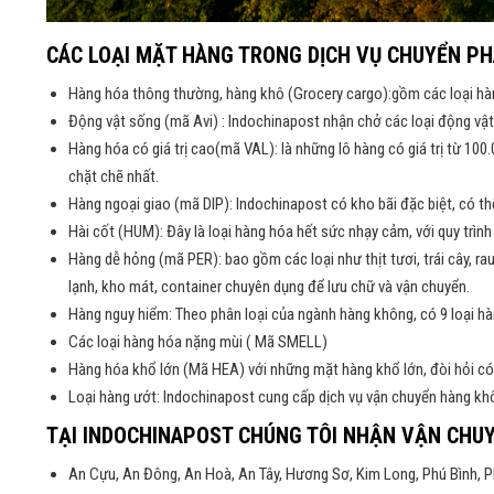
CÁC LOẠI MẶT HÀNG TRONG DỊCH VỤ CHUYỂN PH
Hàng hóa thông thường, hàng khô (Grocery cargo):gồm các loại hàn
Động vật sống (mã Avi) : Indochinapost nhận chở các loại động vậ
Hàng hóa có giá trị cao(mã VAL): là những lô hàng có giá trị từ 10
chặt chẽ nhất.
Hàng ngoại giao (mã DIP): Indochinapost có kho bãi đặc biệt, có th
Hài cốt (HUM): Đây là loại hàng hóa hết sức nhạy cảm, với quy trìn
Hàng dễ hỏng (mã PER): bao gồm các loại như thịt tươi, trái cây, ra
lạnh, kho mát, container chuyên dụng để lưu chữ và vận chuyển.
Hàng nguy hiểm: Theo phân loại của ngành hàng không, có 9 loại hà
Các loại hàng hóa nặng mùi ( Mã SMELL)
Hàng hóa khổ lớn (Mã HEA) với những mặt hàng khổ lớn, đòi hỏi c
Loại hàng ướt: Indochinapost cung cấp dịch vụ vận chuyển hàng khô
TẠI INDOCHINAPOST CHÚNG TÔI NHẬN VẬN CHUY
An Cựu, An Đông, An Hoà, An Tây, Hương Sơ, Kim Long, Phú Bình, P