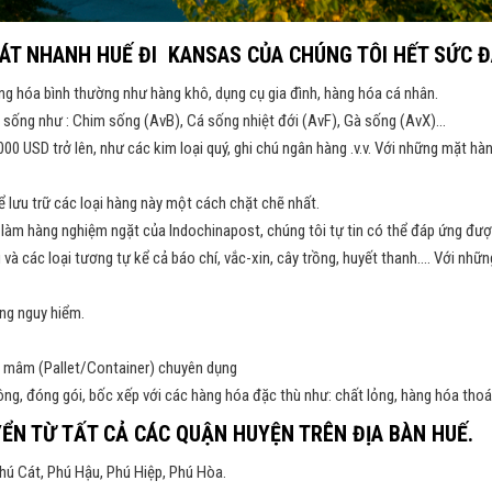
ÁT NHANH HUẾ ĐI KANSAS CỦA CHÚNG TÔI HẾT SỨC 
g hóa bình thường như hàng khô, dụng cụ gia đình, hàng hóa cá nhân.
t sống như : Chim sống (AvB), Cá sống nhiệt đới (AvF), Gà sống (AvX)…
0.000 USD trở lên, như các kim loại quý, ghi chú ngân hàng .v.v. Với những mặt
ể lưu trữ các loại hàng này một cách chặt chẽ nhất.
h làm hàng nghiệm ngặt của Indochinapost, chúng tôi tự tin có thể đáp ứng đư
u và các loại tương tự kể cả báo chí, vắc-xin, cây trồng, huyết thanh…. Với nh
ng nguy hiểm.
ó mâm (Pallet/Container) chuyên dụng
ng, đóng gói, bốc xếp với các hàng hóa đặc thù như: chất lỏng, hàng hóa tho
ỂN TỪ TẤT CẢ CÁC QUẬN HUYỆN TRÊN ĐỊA BÀN HUẾ.
hú Cát, Phú Hậu, Phú Hiệp, Phú Hòa.