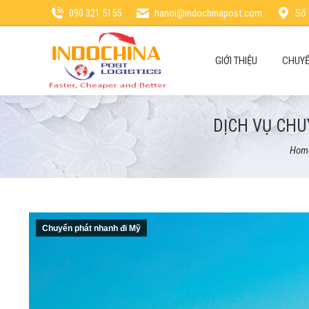
090 321 5155
hanoi@indochinapost.com
Số 
GIỚI THIỆU
CHUYỂ
DỊCH VỤ CHU
You 
Hom
Chuyển phát nhanh đi Mỹ