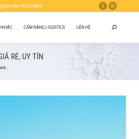
g Bảy Hiền, Hồ Chí Minh
Facebook
Dribbble
page
page
opens
opens
Ụ KHÁC
CẨM NANG LOGISTICS
LIÊN HỆ
Search:
in
in
new
new
window
window
Á RẺ, UY TÍN
hanh…