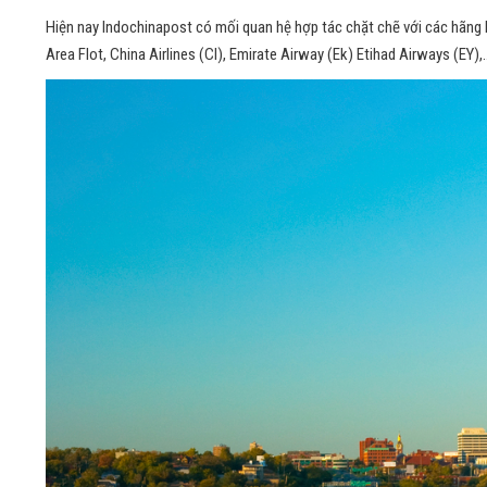
Hiện nay Indochinapost có mối quan hệ hợp tác chặt chẽ với các hãng hàn
Area Flot, China Airlines (CI), Emirate Airway (Ek) Etihad Airways (EY)