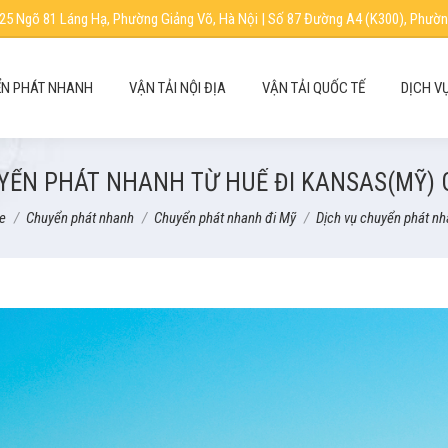
25 Ngõ 81 Láng Hạ, Phường Giảng Võ, Hà Nội | Số 87 Đường A4 (K300), Phườn
N PHÁT NHANH
VẬN TẢI NỘI ĐỊA
VẬN TẢI QUỐC TẾ
DỊCH V
YỂN PHÁT NHANH TỪ HUẾ ĐI KANSAS(MỸ) GI
are here:
e
Chuyển phát nhanh
Chuyển phát nhanh đi Mỹ
Dịch vụ chuyển phát n