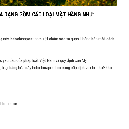
ĐA DẠNG GỒM CÁC LOẠI MẶT HÀNG NHƯ:
 hàng này Indochinapost cam kết chăm sóc và quản lí hàng hóa một cách
ợc yêu cầu của pháp luật Việt Nam và quy định của Mỹ.
ững loại hàng hóa này Indochinapost có cung cấp dịch vụ cho thuê kho
át hơi nước …