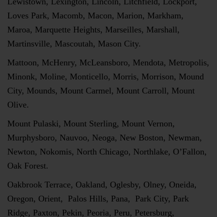
Lewistown, Lexington, Lincoln, Litchfield, Lockport,
Loves Park, Macomb, Macon, Marion, Markham,
Maroa, Marquette Heights, Marseilles, Marshall,
Martinsville, Mascoutah, Mason City.
Mattoon, McHenry, McLeansboro, Mendota, Metropolis,
Minonk, Moline, Monticello, Morris, Morrison, Mound
City, Mounds, Mount Carmel, Mount Carroll, Mount
Olive.
Mount Pulaski, Mount Sterling, Mount Vernon,
Murphysboro, Nauvoo, Neoga, New Boston, Newman,
Newton, Nokomis, North Chicago, Northlake, O’Fallon,
Oak Forest.
Oakbrook Terrace, Oakland, Oglesby, Olney, Oneida,
Oregon, Orient, Palos Hills, Pana, Park City, Park
Ridge, Paxton, Pekin, Peoria, Peru, Petersburg,