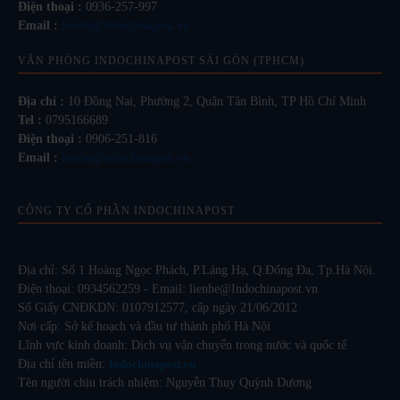
Điện thoại :
0936-257-997
Email :
lienhe@indochinapost.vn
VĂN PHÒNG INDOCHINAPOST SÀI GÒN (TPHCM)
Địa chỉ :
10 Đồng Nai, Phường 2, Quận Tân Bình, TP Hồ Chí Minh
Tel :
0795166689
Điện thoại :
0906-251-816
Email :
lienhe@indochinapost.vn
CÔNG TY CỔ PHẦN INDOCHINAPOST
Địa chỉ: Số 1 Hoàng Ngọc Phách, P.Láng Hạ, Q.Đống Đa, Tp.Hà Nội.
Điện thoại: 0934562259 - Email: lienhe@Indochinapost.vn
Số Giấy CNĐKDN: 0107912577, cấp ngày 21/06/2012
Nơi cấp: Sở kế hoạch và đầu tư thành phố Hà Nội
Lĩnh vực kinh doanh: Dịch vụ vận chuyển trong nước và quốc tế
Địa chỉ tên miền:
Indochinapost.vn
Tên người chịu trách nhiệm: Nguyễn Thụy Quỳnh Dương