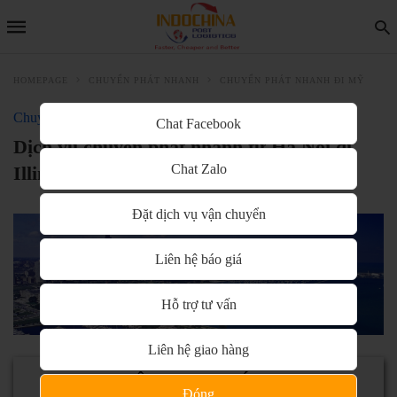
HOMEPAGE
CHUYỂN PHÁT NHANH
CHUYỂN PHÁT NHANH ĐI MỸ
Chuyển phát nhanh đi Mỹ
Chat Facebook
Dịch vụ chuyển phát nhanh từ Hà Nội đi
Chat Zalo
Illinois giá rẻ, uy tín
Đặt dịch vụ vận chuyển
Liên hệ báo giá
Hỗ trợ tư vấn
Liên hệ giao hàng
NỘI DUNG CHÍNH
Đóng