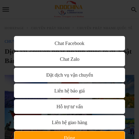
HOMEPAGE
CHUYỂN PHÁT NHANH
CHUYỂN PHÁT NHANH QUỐC TẾ
CHUYỂN PHÁT NHANH QUỐC TẾ
Chat Facebook
Dịch vụ chuyển phát nhanh quốc tế đi Nhật
Chat Zalo
Bản- Japan
Đặt dịch vụ vận chuyển
Liên hệ báo giá
Hỗ trợ tư vấn
Liên hệ giao hàng
Đóng