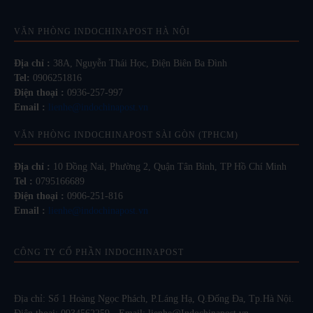
VĂN PHÒNG INDOCHINAPOST HÀ NỘI
Địa chỉ :
38A, Nguyễn Thái Học, Điện Biên Ba Đình
Tel:
0906251816
Điện thoại :
0936-257-997
Email :
lienhe@indochinapost.vn
VĂN PHÒNG INDOCHINAPOST SÀI GÒN (TPHCM)
Địa chỉ :
10 Đồng Nai, Phường 2, Quận Tân Bình, TP Hồ Chí Minh
Tel :
0795166689
Điện thoại :
0906-251-816
Email :
lienhe@indochinapost.vn
CÔNG TY CỔ PHẦN INDOCHINAPOST
Địa chỉ: Số 1 Hoàng Ngọc Phách, P.Láng Hạ, Q.Đống Đa, Tp.Hà Nội.