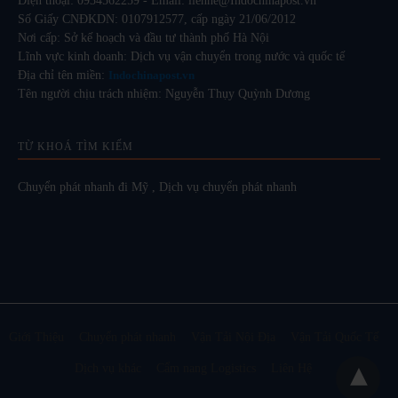
Điện thoại: 0934562259 - Email: lienhe@Indochinapost.vn
Số Giấy CNĐKDN: 0107912577, cấp ngày 21/06/2012
Nơi cấp: Sở kế hoạch và đầu tư thành phố Hà Nội
Lĩnh vực kinh doanh: Dịch vụ vận chuyển trong nước và quốc tế
Địa chỉ tên miền:
Indochinapost.vn
Tên người chịu trách nhiệm: Nguyễn Thụy Quỳnh Dương
TỪ KHOÁ TÌM KIẾM
Chuyển phát nhanh đi Mỹ
,
Dịch vụ chuyển phát nhanh
Giới Thiệu
Chuyển phát nhanh
Vận Tải Nội Địa
Vận Tải Quốc Tế
Dịch vụ khác
Cẩm nang Logistics
Liên Hệ