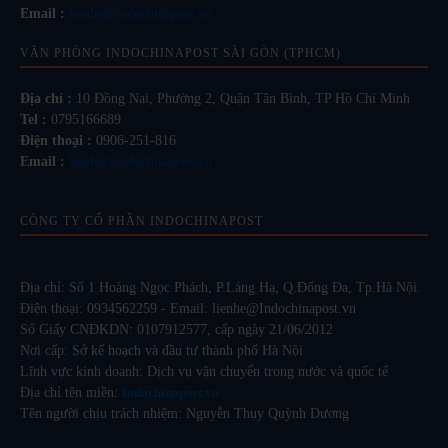
Email :
lienhe@indochinapost.vn
VĂN PHÒNG INDOCHINAPOST SÀI GÒN (TPHCM)
Địa chỉ :
10 Đồng Nai, Phường 2, Quận Tân Bình, TP Hồ Chí Minh
Tel :
0795166689
Điện thoại :
0906-251-816
Email :
lienhe@indochinapost.vn
CÔNG TY CỔ PHẦN INDOCHINAPOST
Địa chỉ: Số 1 Hoàng Ngọc Phách, P.Láng Hạ, Q.Đống Đa, Tp.Hà Nội.
Điện thoại: 0934562259 - Email: lienhe@Indochinapost.vn
Số Giấy CNĐKDN: 0107912577, cấp ngày 21/06/2012
Nơi cấp: Sở kế hoạch và đầu tư thành phố Hà Nội
Lĩnh vực kinh doanh: Dịch vụ vận chuyển trong nước và quốc tế
Địa chỉ tên miền:
Indochinapost.vn
Tên người chịu trách nhiệm: Nguyễn Thụy Quỳnh Dương