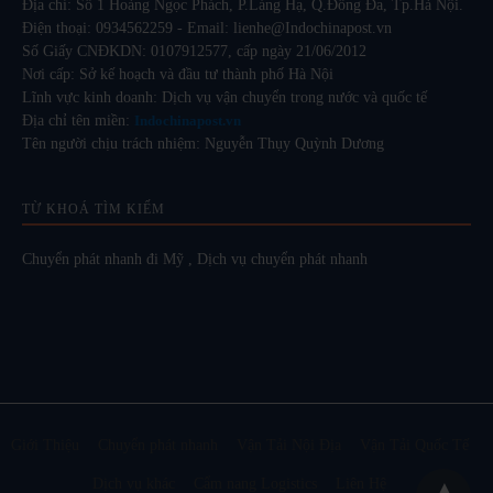
Địa chỉ: Số 1 Hoàng Ngọc Phách, P.Láng Hạ, Q.Đống Đa, Tp.Hà Nội.
Điện thoại: 0934562259 - Email: lienhe@Indochinapost.vn
Số Giấy CNĐKDN: 0107912577, cấp ngày 21/06/2012
Nơi cấp: Sở kế hoạch và đầu tư thành phố Hà Nội
Lĩnh vực kinh doanh: Dịch vụ vận chuyển trong nước và quốc tế
Địa chỉ tên miền:
Indochinapost.vn
Tên người chịu trách nhiệm: Nguyễn Thụy Quỳnh Dương
TỪ KHOÁ TÌM KIẾM
Chuyển phát nhanh đi Mỹ
,
Dịch vụ chuyển phát nhanh
Giới Thiệu
Chuyển phát nhanh
Vận Tải Nội Địa
Vận Tải Quốc Tế
Dịch vụ khác
Cẩm nang Logistics
Liên Hệ