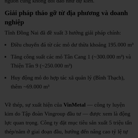
nguồn cung không dồi dào như dự kiến.
Giải pháp tháo gỡ từ địa phương và doanh
nghiệp
Tỉnh Đồng Nai đã đề xuất 3 hướng giải pháp chính:
Điều chuyển đá từ các mỏ dư thừa khoảng 195.000 m³
Tăng công suất các mỏ Tân Cang 1 (~300.000 m³) và
Thiện Tân 9 (~250.000 m³)
Huy động mỏ do hợp tác xã quản lý (Bình Thạch),
thêm ~69.000 m³
Về thép, sự xuất hiện của
VinMetal
— công ty luyện
kim do Tập đoàn Vingroup đầu tư — được xem là động
lực quan trọng. Công ty đặt mục tiêu sản xuất 5 triệu tấn
thép/năm ở giai đoạn đầu, hướng đến nâng cao tỷ lệ tự