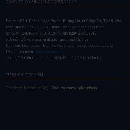
CÔNG TY CỔ PHẦN INDOCHINAPOST
Địa chỉ: Số 1 Hoàng Ngọc Phách, P.Láng Hạ, Q.Đống Đa, Tp.Hà Nội.
Điện thoại: 0934562259 - Email: lienhe@Indochinapost.vn
Số Giấy CNĐKDN: 0107912577, cấp ngày 21/06/2012
Nơi cấp: Sở kế hoạch và đầu tư thành phố Hà Nội
Lĩnh vực kinh doanh: Dịch vụ vận chuyển trong nước và quốc tế
Địa chỉ tên miền:
Indochinapost.vn
Tên người chịu trách nhiệm: Nguyễn Thụy Quỳnh Dương
TỪ KHOÁ TÌM KIẾM
Chuyển phát nhanh đi Mỹ
,
Dịch vụ chuyển phát nhanh