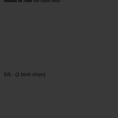
nhanh đi Anh
tiết kiệm nhất!
5/5 - (1 bình chọn)