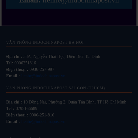
Email:
lienhe@indochinapost.vn
VĂN PHÒNG INDOCHINAPOST HÀ NỘI
Địa chỉ :
38A, Nguyễn Thái Học, Điện Biên Ba Đình
Tel:
0906251816
Điện thoại :
0936-257-997
Email :
lienhe@indochinapost.vn
VĂN PHÒNG INDOCHINAPOST SÀI GÒN (TPHCM)
Địa chỉ :
10 Đồng Nai, Phường 2, Quận Tân Bình, TP Hồ Chí Minh
Tel :
0795166689
Điện thoại :
0906-251-816
Email :
lienhe@indochinapost.vn