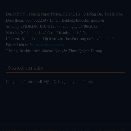
Địa chỉ: Số 1 Hoàng Ngọc Phách, P.Láng Hạ, Q.Đống Đa, Tp.Hà Nội.
Điện thoại: 0934562259 - Email: lienhe@Indochinapost.vn
Số Giấy CNĐKDN: 0107912577, cấp ngày 21/06/2012
Nơi cấp: Sở kế hoạch và đầu tư thành phố Hà Nội
Lĩnh vực kinh doanh: Dịch vụ vận chuyển trong nước và quốc tế
Địa chỉ tên miền:
Indochinapost.vn
Tên người chịu trách nhiệm: Nguyễn Thụy Quỳnh Dương
TỪ KHOÁ TÌM KIẾM
Chuyển phát nhanh đi Mỹ
,
Dịch vụ chuyển phát nhanh