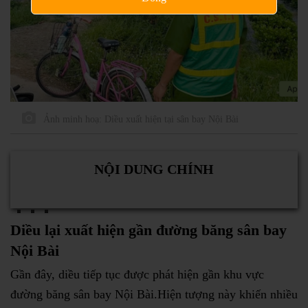
Ảnh minh hoạ: Diều xuất hiện tại sân bay Nội Bài
NỘI DUNG CHÍNH
Diều lại xuất hiện gần đường băng sân bay
Nội Bài
Gần đây, diều tiếp tục được phát hiện gần khu vực
đường băng sân bay Nội Bài.Hiện tượng này khiến nhiều