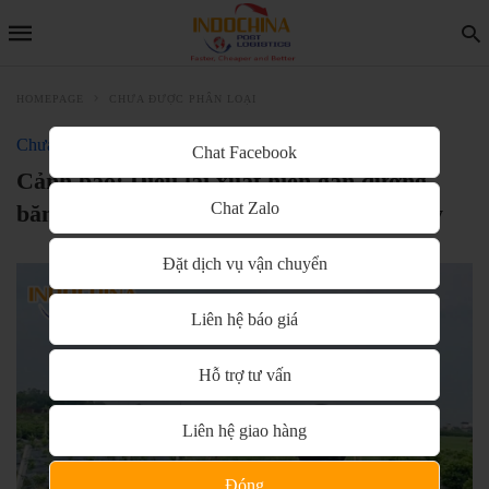
HOMEPAGE
CHƯA ĐƯỢC PHÂN LOẠI
Chưa được phân loại
Chat Facebook
Cảnh báo: Diều lại xuất hiện gần đường
Chat Zalo
băng sân bay Nội Bài, đe dọa an toàn bay
Đặt dịch vụ vận chuyển
Liên hệ báo giá
Hỗ trợ tư vấn
Liên hệ giao hàng
Đóng