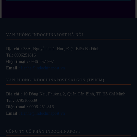
VĂN PHÒNG INDOCHINAPOST HÀ NỘI
Địa chỉ :
38A, Nguyễn Thái Học, Điện Biên Ba Đình
Tel:
0906251816
Điện thoại :
0936-257-997
Email :
lienhe@indochinapost.vn
VĂN PHÒNG INDOCHINAPOST SÀI GÒN (TPHCM)
Địa chỉ :
10 Đồng Nai, Phường 2, Quận Tân Bình, TP Hồ Chí Minh
Tel :
0795166689
Điện thoại :
0906-251-816
Email :
lienhe@indochinapost.vn
CÔNG TY CỔ PHẦN INDOCHINAPOST